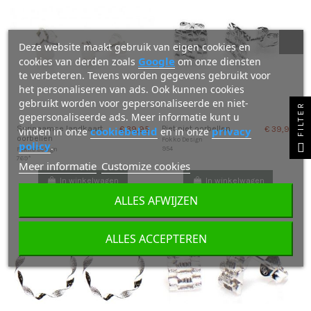
Deze website maakt gebruik van eigen cookies en
Google
cookies van derden zoals
om onze diensten
te verbeteren. Tevens worden gegevens gebruikt voor
het personaliseren van ads. Ook kunnen cookies
gebruikt worden voor gepersonaliseerde en niet-
FILTER
gepersonaliseerde ads. Meer informatie kunt u
cookiebeleid
privacy
Surinaamse landkaart
Piet piet oorbellen
vinden in onze
en in onze
€ 39,95
€ 39,95
oorbellen
Fokko Design
policy
.
954
Fokko Design
769*
Meer informatie
Customize cookies
In winkelwagen
In winkelwagen
ALLES AFWIJZEN
ALLES ACCEPTEREN