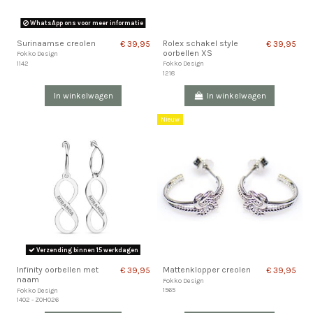
WhatsApp ons voor meer informatie
Surinaamse creolen
Rolex schakel style
€ 39,95
€ 39,95
oorbellen XS
Fokko Design
1142
Fokko Design
1218
In winkelwagen
In winkelwagen
Nieuw
Verzending binnen 15 werkdagen
Infinity oorbellen met
Mattenklopper creolen
€ 39,95
€ 39,95
naam
Fokko Design
1565
Fokko Design
1402 - ZOH026