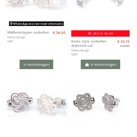
WhatsApp ons voor meer informatie
Mattenklopper oorbellen
€ 34,95
07
d.
21
:
03
:
08
Fokko Design
Rolex style oorbellen
1450
€ 35,72
diamond cut
€ 54,95
Fokko Design
1333*
In winkelwagen
In winkelwagen