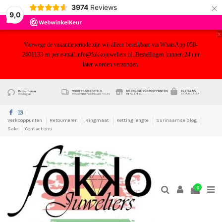
×
3974
Reviews
9,0
x
Vanwege de vakantieperiode zijn wij alleen bereikbaar via WhatsApp 050-
2601133 en per e-mail info@fokkojuweliers.nl. Bestellingen kunnen 24 uur
later worden verzonden.
yf
Verkooppunten
Retourneren
Ringmaat
Ketting lengte
Surinaamse blog
Sale
Contact ons
0