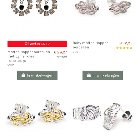
Baby mattenklopper
€ 32,95
29
d.
08
:
32
:
16
oorbellen
Mattenklopper oorbellen
€ 29,97
209
met ogri ai kraal
€ 49,95
Fokko Design
1091*
In winkelwagen
In winkelwagen