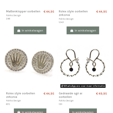
Mattenklopper oorbellen
Rolex style oorbellen
€ 44,95
€ 44,95
zirkonia
Fokko Design
248
Fokko Design
1243
In winkelwagen
In winkelwagen
WhatsApp ons voor meer informatie
Rolex style oorbellen
Gedraaide ogri ai
€ 44,95
€ 49,95
zirkonia
oorbellen
Fokko Design
Fokko Design
870
1511
In winkelwagen
In winkelwagen