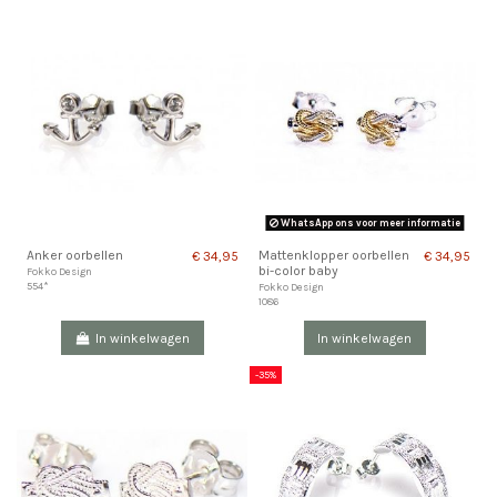
WhatsApp ons voor meer informatie
Anker oorbellen
Mattenklopper oorbellen
€ 34,95
€ 34,95
bi-color baby
Fokko Design
554*
Fokko Design
1086
In winkelwagen
In winkelwagen
-35%