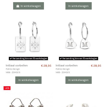
In winkelwagen
In winkelwagen
Verzending binnen 15 werkdagen
Verzending binnen 15 werkdagen
Initiaal oorbellen
Initiaal oorbellen
€ 28,95
€ 28,95
Fokko Design
Fokko Design
1406 - ZOH029
1408 - ZOH025
In winkelwagen
In winkelwagen
-40%