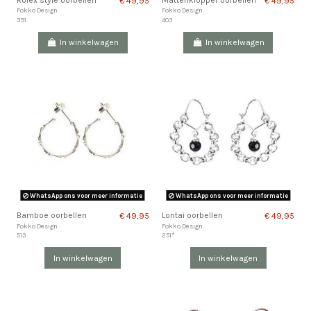
€ 49,95
€ 49,95
Fokko Design
Fokko Design
391
403
In winkelwagen
In winkelwagen
WhatsApp ons voor meer informatie
WhatsApp ons voor meer informatie
Bamboe oorbellen
Lontai oorbellen
€ 49,95
€ 49,95
Fokko Design
Fokko Design
513
251*
In winkelwagen
In winkelwagen