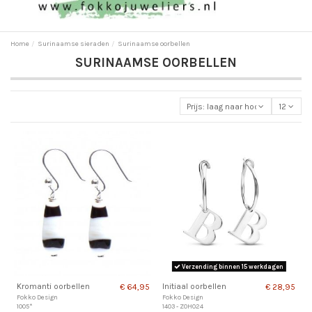
Home
Surinaamse sieraden
Surinaamse oorbellen
SURINAAMSE OORBELLEN
Prijs: laag naar hoog
12
Verzending binnen 15 werkdagen
Kromanti oorbellen
Initiaal oorbellen
€ 64,95
€ 28,95
Fokko Design
Fokko Design
1005*
1403 - ZOH024