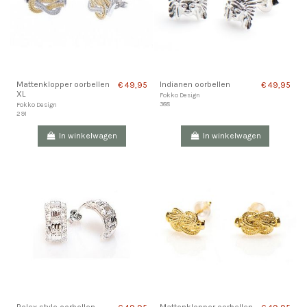
Mattenklopper oorbellen
Indianen oorbellen
€ 49,95
€ 49,95
XL
Fokko Design
388
Fokko Design
291
In winkelwagen
In winkelwagen
Rolex style oorbellen
Mattenklopper oorbellen