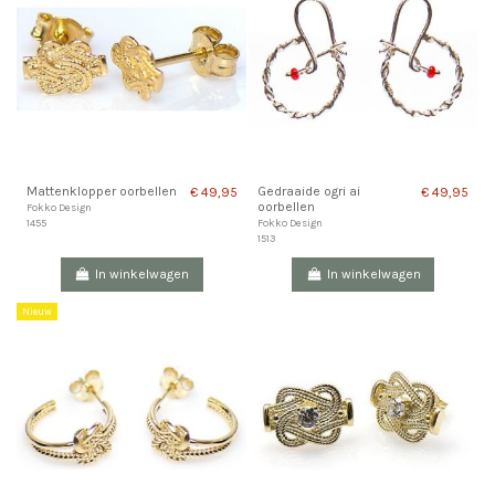
Mattenklopper oorbellen
Gedraaide ogri ai
€ 49,95
€ 49,95
oorbellen
Fokko Design
1455
Fokko Design
1513
In winkelwagen
In winkelwagen
Nieuw