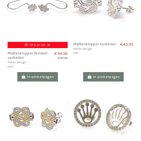
Mattenklopper oorbellen
€ 43,95
07
d.
21
:
02
:
37
Fokko Design
Mattenklopper (kinder)
1441
€ 34,36
oorbellen
€ 42,95
Fokko Design
1413*
In winkelwagen
In winkelwagen