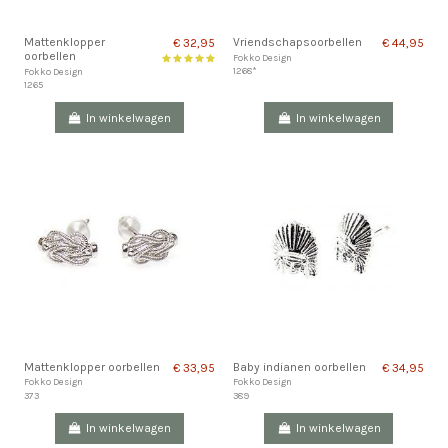
Mattenklopper
Vriendschapsoorbellen
€ 32,95
€ 44,95
oorbellen
Fokko Design
1268*
Fokko Design
1265
In winkelwagen
In winkelwagen
Mattenklopper oorbellen
Baby indianen oorbellen
€ 33,95
€ 34,95
Fokko Design
Fokko Design
373
389
In winkelwagen
In winkelwagen