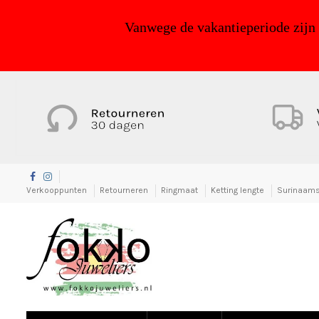
Vanwege de vakantieperiode zijn
Verkooppunten
Retourneren
Ringmaat
Ketting lengte
Surinaams