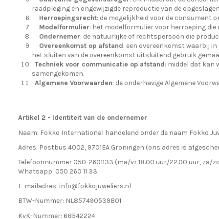
raadpleging en ongewijzigde reproductie van de opgeslagen
Herroepingsrecht
: de mogelijkheid voor de consument o
Modelformulier
: het modelformulier voor herroeping die
Ondernemer
: de natuurlijke of rechtspersoon die prod
Overeenkomst op afstand
: een overeenkomst waarbij in
het sluiten van de overeenkomst uitsluitend gebruik gema
Techniek voor communicatie op afstand
: middel dat kan
samengekomen.
Algemene Voorwaarden
:
de onderhavige Algemene Voorwa
Artikel 2 - Identiteit van de ondernemer
Naam: Fokko International handelend onder de naam Fokko Juw
Adres: Postbus 4002, 9701EA Groningen (ons adres is afgescher
Telefoonnummer 050-2601133 (ma/vr 18.00 uur/22.00 uur, za/zo 
Whatsapp: 050 260 11 33
E-mailadres:
info@fokkojuweliers.nl
BTW-Nummer: NL857490539B01
KvK-Nummer: 68542224