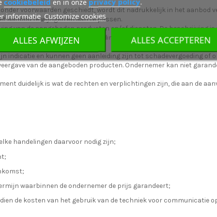
cookiebeleid
privacy policy
e
en in onze
.
 onder voorwaarden geschiedt, wordt dit nadrukkelijk in het aanbod v
r informatie
Customize cookies
het aanbod te wijzigen en aan te passen.
ing van de aangeboden producten en/of diensten. De beschrijving is 
rnemer gebruik maakt van afbeeldingen zijn deze een waarheidsgetr
ALLES AFWIJZEN
ALLES ACCEPTEREN
 binden de ondernemer niet.
zijn indicatie en kunnen geen aanleiding zijn tot schadevergoeding of
 weergave van de aangeboden producten. Ondernemer kan niet garand
nt duidelijk is wat de rechten en verplichtingen zijn, die aan de aan
lke handelingen daarvoor nodig zijn;
t;
enkomst;
termijn waarbinnen de ondernemer de prijs garandeert;
ndien de kosten van het gebruik van de techniek voor communicatie 