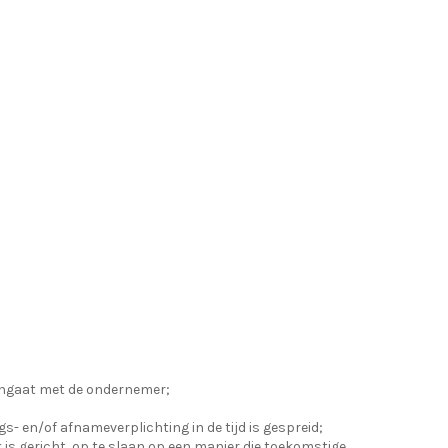
aangaat met de ondernemer;
- en/of afnameverplichting in de tijd is gespreid;
 is gericht, op te slaan op een manier die toekomstige