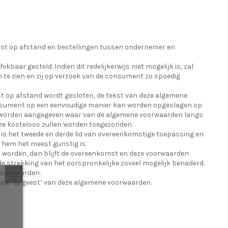
st op afstand en bestellingen tussen ondernemer en
r gesteld. Indien dit redelijkerwijs niet mogelijk is, zal
te zien en zij op verzoek van de consument zo spoedig
st op afstand wordt gesloten, de tekst van deze algemene
onsument op een eenvoudige manier kan worden opgeslagen op
en, worden aangegeven waar van de algemene voorwaarden langs
ze kosteloos zullen worden toegezonden.
is het tweede en derde lid van overeenkomstige toepassing en
 hem het meest gunstig is.
gd worden, dan blijft de overeenkomst en deze voorwaarden
de strekking van het oorspronkelijke zoveel mogelijk benaderd.
 voorwaarden.
naar de geest’ van deze algemene voorwaarden.