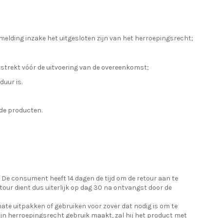
elding inzake het uitgesloten zijn van het herroepingsrecht;
rstrekt vóór de uitvoering van de overeenkomst;
uur is.
de producten.
De consument heeft 14 dagen de tijd om de retour aan te
tour dient dus uiterlijk op dag 30 na ontvangst door de
ate uitpakken of gebruiken voor zover dat nodig is om te
zijn herroepingsrecht gebruik maakt, zal hij het product met