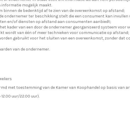
 informatie mogelijk maakt.
m binnen de bedenktijd af te zien van de overeenkomst op afstand;
 de ondernemer ter beschikking stelt die een consument kan invullen 
ucten en/of diensten op afstand aan consumenten aanbiedt;
 het kader van een door de ondernemer georganiseerd systeem voor v
akt wordt van één of meer technieken voor communicatie op afstand;
 worden gebruikt voor het sluiten van een overeenkomst, zonder dat co
arden van de ondernemer.
eliers
md met toestemming van de Kamer van Koophandel op basis van art. 5
12.00 uur/22.00 uur).