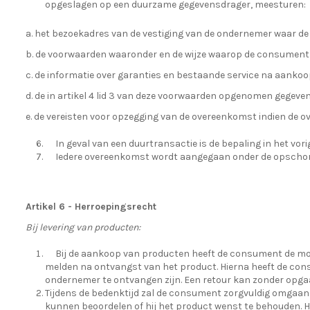
opgeslagen op een duurzame gegevensdrager, meesturen:
a. het bezoekadres van de vestiging van de ondernemer waar d
b. de voorwaarden waaronder en de wijze waarop de consument v
c. de informatie over garanties en bestaande service na aankoo
d. de in artikel 4 lid 3 van deze voorwaarden opgenomen gegeve
e. de vereisten voor opzegging van de overeenkomst indien de o
In geval van een duurtransactie is de bepaling in het vori
Iedere overeenkomst wordt aangegaan onder de opschor
Artikel 6 - Herroepingsrecht
Bij levering van producten:
Bij de aankoop van producten heeft de consument de mog
melden na ontvangst van het product. Hierna heeft de consu
ondernemer te ontvangen zijn. Een retour kan zonder opga
Tijdens de bedenktijd zal de consument zorgvuldig omgaan m
kunnen beoordelen of hij het product wenst te behouden. He