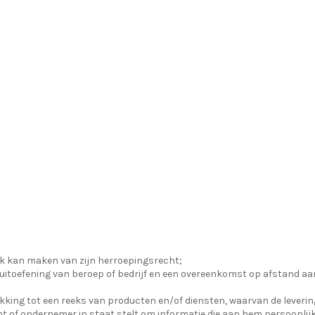
k kan maken van zijn herroepingsrecht;
 de uitoefening van beroep of bedrijf en een overeenkomst op afstand 
ing tot een reeks van producten en/of diensten, waarvan de leverings
t of ondernemer in staat stelt om informatie die aan hem persoonlijk