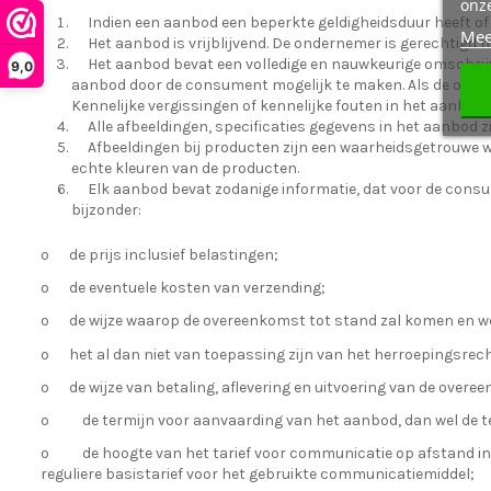
onz
Indien een aanbod een beperkte geldigheidsduur heeft of
Mee
Het aanbod is vrijblijvend. De ondernemer is gerechtigd 
Het aanbod bevat een volledige en nauwkeurige omschrijv
9,0
aanbod door de consument mogelijk te maken. Als de onde
Kennelijke vergissingen of kennelijke fouten in het aanbod
Alle afbeeldingen, specificaties gegevens in het aanbod 
Afbeeldingen bij producten zijn een waarheidsgetrouwe
echte kleuren van de producten.
Elk aanbod bevat zodanige informatie, dat voor de consume
bijzonder:
o
de prijs inclusief belastingen;
o
de eventuele kosten van verzending;
o
de wijze waarop de overeenkomst tot stand zal komen en we
o
het al dan niet van toepassing zijn van het herroepingsrech
o
de wijze van betaling, aflevering en uitvoering van de overe
o
de termijn voor aanvaarding van het aanbod, dan wel de 
o
de hoogte van het tarief voor communicatie op afstand i
reguliere basistarief voor het gebruikte communicatiemiddel;