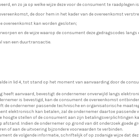
rd, en zo ja op welke wijze deze voor de consument te raadplegen is
overeenkomst, de door hem in het kader van de overeenkomst verstre
 de overeenkomst kan worden gesloten;
rworpen en de wijze waarop de consument deze gedragscodes langs e
l van een duurtransactie.
e in lid 4, tot stand op het moment van aanvaarding door de consu
 heeft aanvaard, bevestigt de ondernemer onverwijld langs elektron
ndernemer is bevestigd, kan de consument de overeenkomst ontbinden
eft de ondernemer passende technische en organisatorische maatregel
ument elektronisch kan betalen, zal de ondernemer daartoe passende 
e hoogte stellen of de consument aan zijn betalingsverplichtingen kan
 afstand. Indien de ondernemer op grond van dit onderzoek goede gro
ren of aan de uitvoering bijzondere voorwaarden te verbinden.
ument de volgende informatie, schriftelijk of op zodanige wijze dat 