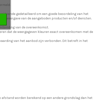
ermeld.
voldoende gedetailleerd om een goede beoordeling van het
ouwe weergave van de aangeboden producten en/of diensten.
 ontbinding van de overeenkomst.
eren dat de weergegeven kleuren exact overeenkomen met de
vaarding van het aanbod zijn verbonden. Dit betreft in het
op afstand worden berekend op een andere grondslag dan het