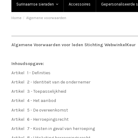
Surinaamse sieraden
Accessoires
Gepersonaliseerde s
Home
Algemene voorwaarden
Algemene Voorwaarden voor leden Stichting WebwinkelKeur
Inhoudsopgave:
Artikel 1 - Definities
Artikel 2 - Identiteit van de ondernemer
Artikel 3 - Toepasselijkheid
Artikel 4 - Het aanbod
Artikel 5 - De overeenkomst
Artikel 6 - Herroepingsrecht
Artikel 7 - Kosten in geval van herroeping
Artikel 8 - Uitsluiting herroepingsrecht