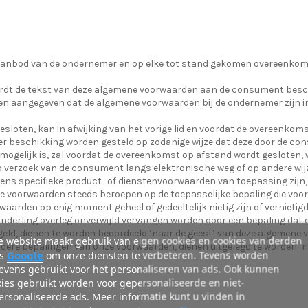
 aanbod van de ondernemer en op elke tot stand gekomen overeenkom
t de tekst van deze algemene voorwaarden aan de consument beschikbaa
n aangegeven dat de algemene voorwaarden bij de ondernemer zijn in 
sloten, kan in afwijking van het vorige lid en voordat de overeenkom
r beschikking worden gesteld op zodanige wijze dat deze door de c
et mogelijk is, zal voordat de overeenkomst op afstand wordt geslot
 verzoek van de consument langs elektronische weg of op andere wij
ns specifieke product- of dienstenvoorwaarden van toepassing zijn, 
e voorwaarden steeds beroepen op de toepasselijke bepaling die voor
aarden op enig moment geheel of gedeeltelijk nietig zijn of vernieti
 onderling overleg onverwijld vervangen worden door een bepaling dat 
egeld, dienen te worden beoordeeld ‘naar de geest’ van deze algemene
 website maakt gebruik van eigen cookies en cookies van derden
erdere bepalingen van onze voorwaarden, dienen uitgelegd te worden ‘
Google
ls
om onze diensten te verbeteren. Tevens worden
evens gebruikt voor het personaliseren van ads. Ook kunnen
ies gebruikt worden voor gepersonaliseerde en niet-
rsonaliseerde ads. Meer informatie kunt u vinden in