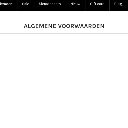
ieraden
Sale
Sieradensets
Nieuw
Gift card
Blog
ALGEMENE VOORWAARDEN