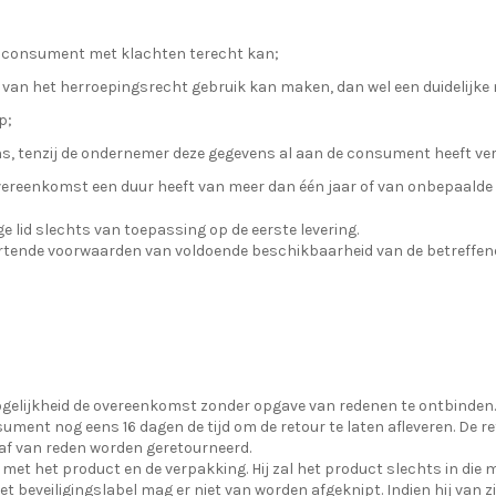
e consument met klachten terecht kan;
an het herroepingsrecht gebruik kan maken, dan wel een duidelijke m
p;
ns, tenzij de ondernemer deze gegevens al aan de consument heeft ve
vereenkomst een duur heeft van meer dan één jaar of van onbepaalde d
ge lid slechts van toepassing op de eerste levering.
tende voorwaarden van voldoende beschikbaarheid van de betreffen
elijkheid de overeenkomst zonder opgave van redenen te ontbinden. 
ment nog eens 16 dagen de tijd om de retour te laten afleveren. De re
af van reden worden geretourneerd.
et het product en de verpakking. Hij zal het product slechts in die m
t beveiligingslabel mag er niet van worden afgeknipt. Indien hij van 