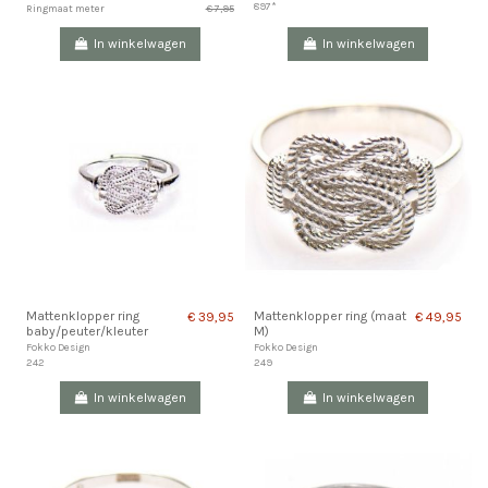
897*
€ 7,95
Ringmaat meter
In winkelwagen
In winkelwagen
Mattenklopper ring
Mattenklopper ring (maat
€ 39,95
€ 49,95
baby/peuter/kleuter
M)
Fokko Design
Fokko Design
242
249
In winkelwagen
In winkelwagen