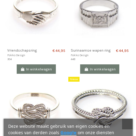
Vriendschapsring
Surinaamse wapen ring
€ 44,95
€ 44,95
Fokko Design
Fokko Design
304
448
In winkelwagen
In winkelwagen
Nieuw
Deze website maakt gebruik van eigen cookies en
Google
cookies van derden zoals
om onze diensten