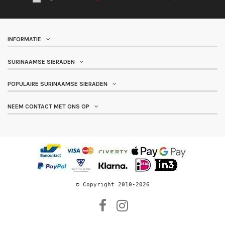
Mattenklopper ring rode
Mattenklopper ring
€ 54,95
€ 54,95
steen
blauwe steen
Fokko Design
Fokko Design
806
805
In winkelwagen
In winkelwagen
WhatsApp ons voor meer informatie
Mattenklopper ring witte
Surinaamse ring witte
€ 54,95
€ 54,95
steen
steen
Fokko Design
Fokko Design
807
894
In winkelwagen
In winkelwagen