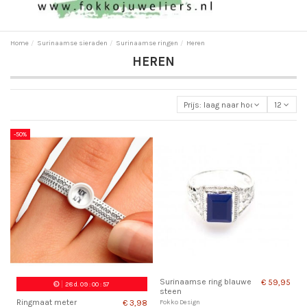
Home
Surinaamse sieraden
Surinaamse ringen
Heren
HEREN
Prijs: laag naar hoog
12
-50%
Surinaamse ring blauwe
€ 59,95
28
d.
09
:
00
:
57
steen
Ringmaat meter
€ 3,98
Fokko Design