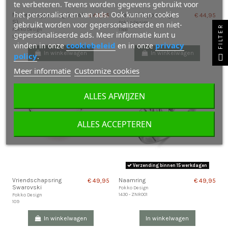
te verbeteren. Tevens worden gegevens gebruikt voor
het personaliseren van ads. Ook kunnen cookies
Mattenklopper ring (maat
Mattenklopper ring
€ 44,95
€ 44,95
S)
Fokko Design
gebruikt worden voor gepersonaliseerde en niet-
FILTER
1566
Fokko Design
gepersonaliseerde ads. Meer informatie kunt u
1004
cookiebeleid
privacy
vinden in onze
en in onze
In winkelwagen
In winkelwagen
policy
.
Meer informatie
Customize cookies
ALLES AFWIJZEN
ALLES ACCEPTEREN
Verzending binnen 15 werkdagen
Vriendschapsring
Naamring
€ 49,95
€ 49,95
Swarovski
Fokko Design
1430 - ZNR001
Fokko Design
109
In winkelwagen
In winkelwagen