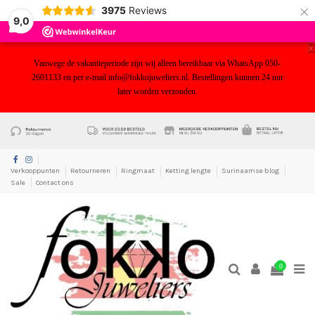
×
3975
Reviews
9,0
x
Vanwege de vakantieperiode zijn wij alleen bereikbaar via WhatsApp 050-
2601133 en per e-mail info@fokkojuweliers.nl. Bestellingen kunnen 24 uur
later worden verzonden.
yf
Verkooppunten
Retourneren
Ringmaat
Ketting lengte
Surinaamse blog
Sale
Contact ons
0