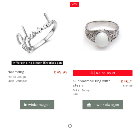
-15%
Verzending binnen 15 werkdagen
Naamring
€ 49,95
14
d.
02
:
09
:
01
Fokko Design
Surinaamse ring witte
1429 - ZNR002
€ 46,71
steen
€ 54,95
Fokko Design
446
In winkelwagen
In winkelwagen