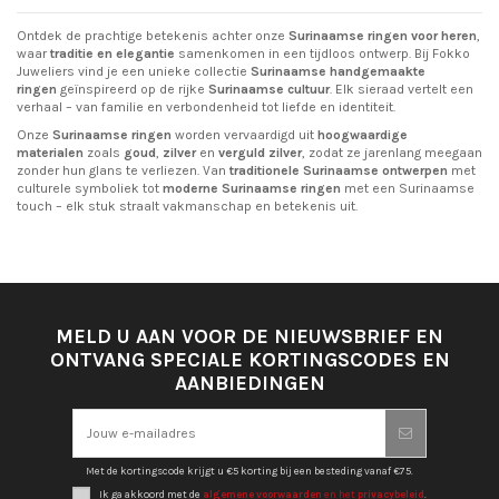
WhatsApp ons voor meer informatie
Surinaamse ring rode
Mattenklopper ring
€ 54,95
€ 54,95
steen
zwarte steen
Fokko Design
Fokko Design
758
804
In winkelwagen
In winkelwagen
WhatsApp ons voor meer informatie
WhatsApp ons voor meer informatie