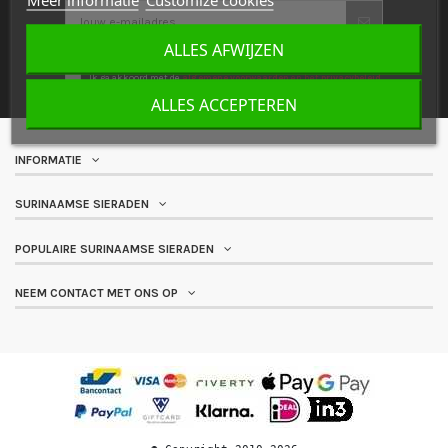
ALLES AFWIJZEN
Met de kortingscode krijgt u €5 korting bij een besteding vanaf €75.
Ik ga akkoord met de
algemene voorwaarden
en het
privacybeleid
.
ALLES ACCEPTEREN
INFORMATIE
SURINAAMSE SIERADEN
POPULAIRE SURINAAMSE SIERADEN
NEEM CONTACT MET ONS OP