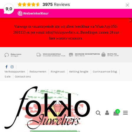
×
3975
Reviews
9,0
x
Vanwege de vakantieperiode zijn wij alleen bereikbaar via WhatsApp 050-
2601133 en per e-mail info@fokkojuweliers.nl. Bestellingen kunnen 24 uur
later worden verzonden.
yf
Verkooppunten
Retourneren
Ringmaat
Ketting lengte
Surinaamse blog
Sale
Contact ons
0