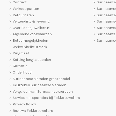
Contact
Surinaams
Verkooppunten
Surinaamse
Retourneren
Surinaams
Verzending & levering
Surinaamse
Over Fokkojuweliers.nl
Surinaamse
Algemene voorwaarden
Surinaams
Betaalmogelijkheden
Surinaamse
Webwinkelkeurmerk
Ringmaat
Ketting lengte bepalen
Garantie
Onderhoud
Surinaamse sieraden groothandel
Keurteken Surinaamse sieraden
Vergulden van Surinaamse sieraden
Service en reparaties bij Fokko Juweliers
Privacy Policy
Reviews Fokko Juweliers