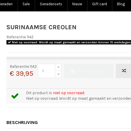
ieraden
Sale
Sieradensets
Nieuw
Gift card
Blog
SURINAAMSE CREOLEN
Referentie
1142
Niet op voorraad. Wordt op maat gemaakt en verzonden binnen 15 werkdagen
Referentie
1142
In winkelwagen
€ 39,95
Dit product is
niet op voorraad.
Niet op voorraad. Wordt op maat gemaakt en verzonden
BESCHRIJVING