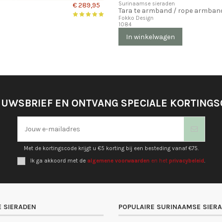
Surinaamse sieraden
€ 289,95
Tara te armband / rope armban
Fokko Design
1084
In winkelwagen
EUWSBRIEF EN ONTVANG SPECIALE KORTING
Met de kortingscode krijgt u €5 korting bij een besteding vanaf €75.
Ik ga akkoord met de
algemene voorwaarden
en het
privacybeleid
.
 SIERADEN
POPULAIRE SURINAAMSE SIER