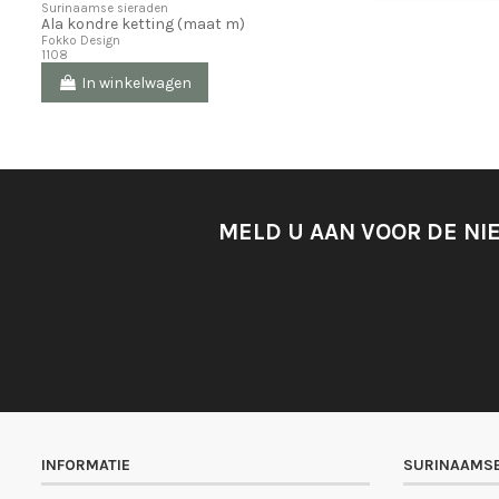
Surinaamse sieraden
Ala kondre ketting (maat m)
Fokko Design
1108
In winkelwagen
MELD U AAN VOOR DE NI
INFORMATIE
SURINAAMSE