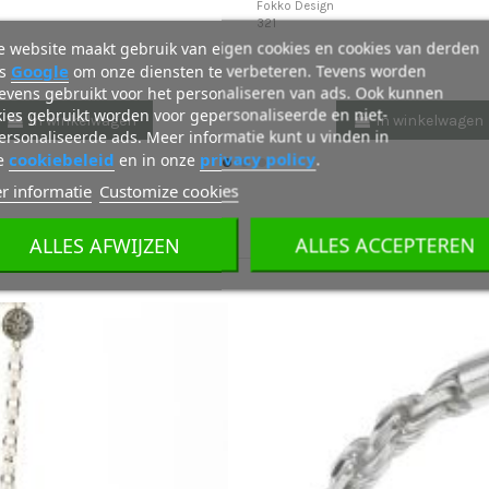
Fokko Design
321
 website maakt gebruik van eigen cookies en cookies van derden
Google
ls
om onze diensten te verbeteren. Tevens worden
evens gebruikt voor het personaliseren van ads. Ook kunnen
ies gebruikt worden voor gepersonaliseerde en niet-
In winkelwagen
In winkelwagen
rsonaliseerde ads. Meer informatie kunt u vinden in
cookiebeleid
privacy policy
e
en in onze
.
r informatie
Customize cookies
ALLES AFWIJZEN
ALLES ACCEPTEREN