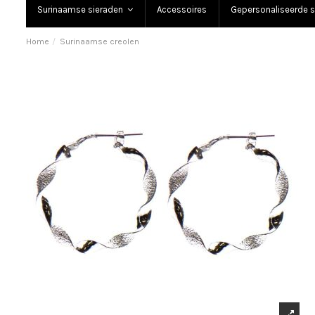
Surinaamse sieraden
Accessoires
Gepersonaliseerde s
Home
Surinaamse creolen