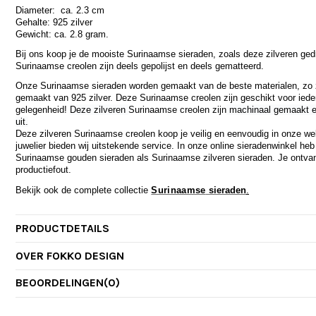
Diameter: ca. 2.3 cm
Gehalte: 925 zilver
Gewicht: ca. 2.8 gram.
Bij ons koop je de mooiste Surinaamse sieraden, zoals deze zilveren ge
Surinaamse creolen zijn deels gepolijst en deels gematteerd.
Onze Surinaamse sieraden worden gemaakt van de beste materialen, zo 
gemaakt van 925 zilver. Deze Surinaamse creolen zijn geschikt voor iede
gelegenheid!
Deze zilveren
Surinaamse creolen zijn
machinaal gemaakt en
uit.
Deze zilveren Surinaamse creolen koop je veilig en eenvoudig in onze web
juwelier bieden wij uitstekende service. In onze online sieradenwinkel he
Surinaamse gouden sieraden als Surinaamse zilveren sieraden. Je ontva
productiefout.
Bekijk ook de complete collectie
Surinaamse
sieraden
.
PRODUCTDETAILS
OVER FOKKO DESIGN
BEOORDELINGEN
(0)