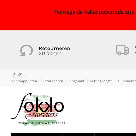
Vanwege de vakantieperiode zijn
Verkooppunten
Retourneren
Ringmaat
Ketting lengte
Surinaams