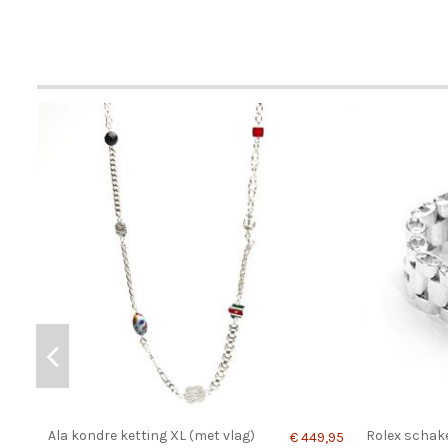
Ala kondre ketting XL (met vlag)
Rolex schakel
€ 449,95