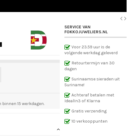
SERVICE VAN
FOKKOJUWELIERS.NL
.
Voor 23.59 uur is de
volgende werkdag geleverd
Retourtermijn van 30
dagen
Surinaamse sieraden uit
Suriname!
Achteraf betalen met
IdealIn3 of Klarna
 binnen 15 werkdagen.
Gratis verzending
10 verkooppunten