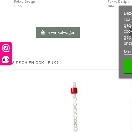
Fokko Design
Fokko Design
1055
964
Deze
zoa
geg
cook
In winkelwagen
gepe
onz
Mee
9,0
MISSCHIEN OOK LEUK?