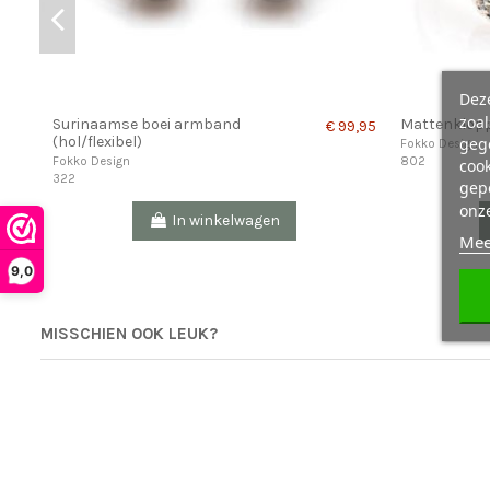
Deze
zoa
Surinaamse boei armband
Mattenklopp
€ 99,95
geg
(hol/flexibel)
Fokko Design
802
Fokko Design
cook
322
gepe
onz
In winkelwagen
Mee
9,0
MISSCHIEN OOK LEUK?