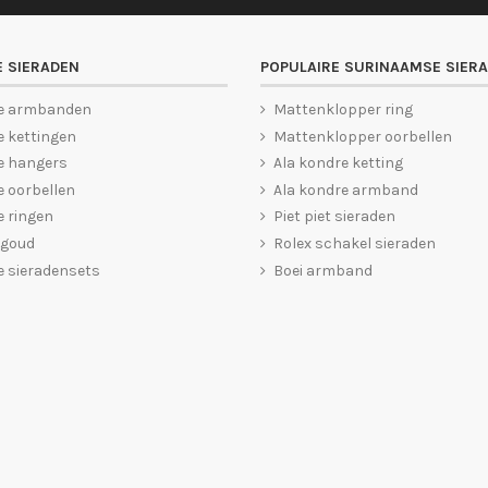
 SIERADEN
POPULAIRE SURINAAMSE SIER
e armbanden
Mattenklopper ring
 kettingen
Mattenklopper oorbellen
e hangers
Ala kondre ketting
 oorbellen
Ala kondre armband
 ringen
Piet piet sieraden
 goud
Rolex schakel sieraden
 sieradensets
Boei armband