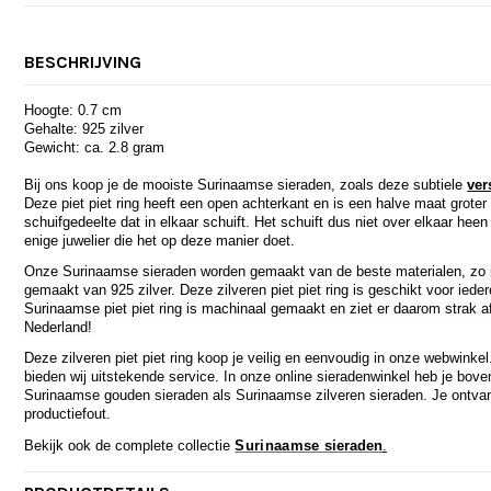
BESCHRIJVING
Hoogte: 0.7 cm
Gehalte: 925 zilver
Gewicht: ca. 2.8 gram
Bij ons koop je de mooiste Surinaamse sieraden, zoals deze subtiele
ver
Deze piet piet ring heeft een open achterkant en is een halve maat groter
schuifgedeelte dat in elkaar schuift. Het schuift dus niet over elkaar heen 
enige juwelier die het op deze manier doet.
Onze Surinaamse sieraden worden gemaakt van de beste materialen, zo is 
gemaakt van 925 zilver. Deze zilveren piet piet ring is geschikt voor ied
Surinaamse piet piet ring is machinaal gemaakt en ziet er daarom strak af
Nederland!
Deze zilveren piet piet ring koop je veilig en eenvoudig in onze webwinkel.
bieden wij uitstekende service. In onze online sieradenwinkel heb je bove
Surinaamse gouden sieraden als Surinaamse zilveren sieraden. Je ontva
productiefout.
Bekijk ook de complete collectie
Surinaamse
sieraden
.