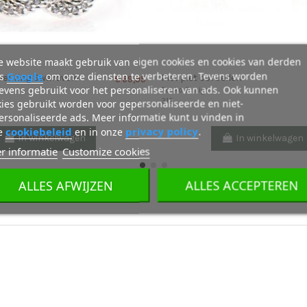
 website maakt gebruik van eigen cookies en cookies van derden
Google
ls
om onze diensten te verbeteren. Tevens worden
er ring Swarovski
Piet piet oorbellen
€ 69,95
evens gebruikt voor het personaliseren van ads. Ook kunnen
Fokko Design
312
ies gebruikt worden voor gepersonaliseerde en niet-
rsonaliseerde ads. Meer informatie kunt u vinden in
cookiebeleid
privacy policy
e
en in onze
.
In winkelwagen
In winkelwagen
r informatie
Customize cookies
ALLES AFWIJZEN
ALLES ACCEPTEREN