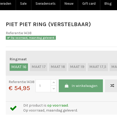
ieraden
Sale
Sieradensets
Nieuw
Gift card
Blog
PIET PIET RING (VERSTELBAAR)
Referentie
1438
Op voorraad, maandag geleverd.
Ringmaat
MAAT 16
MAAT 17
MAAT 18
MAAT 19
MAAT 17,5
MA
Referentie
1438
In winkelwagen
€ 54,95
Dit product is
op voorraad.
Op voorraad, maandag geleverd.