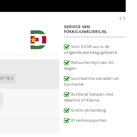
SERVICE VAN
FOKKOJUWELIERS.NL
Voor 23.59 uur is de
volgende werkdag geleverd
Retourtermijn van 30
dagen
AT 18,5
Surinaamse sieraden uit
Suriname!
Achteraf betalen met
IdealIn3 of Klarna
Gratis verzending
10 verkooppunten