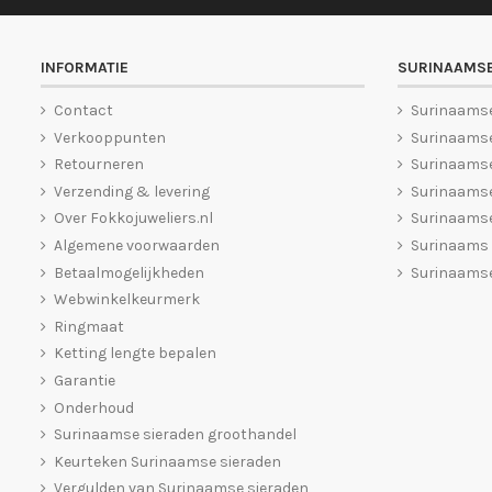
INFORMATIE
SURINAAMSE
Contact
Surinaams
Verkooppunten
Surinaamse
Retourneren
Surinaams
Verzending & levering
Surinaamse
Over Fokkojuweliers.nl
Surinaamse
Algemene voorwaarden
Surinaams
Betaalmogelijkheden
Surinaamse
Webwinkelkeurmerk
Ringmaat
Ketting lengte bepalen
Garantie
Onderhoud
Surinaamse sieraden groothandel
Keurteken Surinaamse sieraden
Vergulden van Surinaamse sieraden