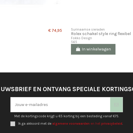
Surinaamse sieraden
€ 74,95
Rolex schakel style ring flexibel
Fokko Design
565
In winkelwagen
EUWSBRIEF EN ONTVANG SPECIALE KORTING
Met de kortingscode krijgt u €5 korting bij een besteding vanaf €75.
Ik ga akkoord met de
algemene voorwaarden
en het
privacybeleid
.