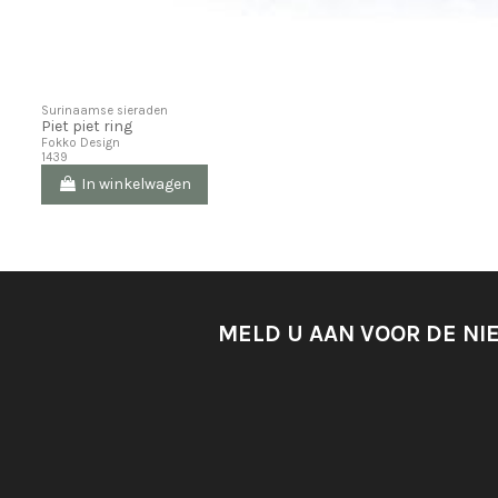
Surinaamse sieraden
Piet piet ring
Fokko Design
1439
In winkelwagen
MELD U AAN VOOR DE NI