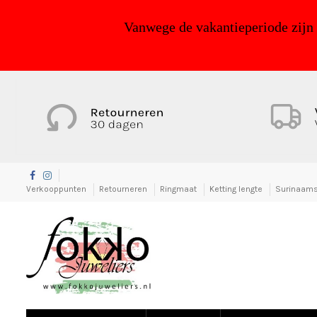
Vanwege de vakantieperiode zijn
Verkooppunten
Retourneren
Ringmaat
Ketting lengte
Surinaams