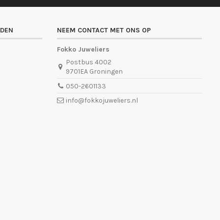
ADEN
NEEM CONTACT MET ONS OP
Fokko Juweliers
Postbus 4002
9701EA Groningen
050-2601133
info@fokkojuweliers.nl