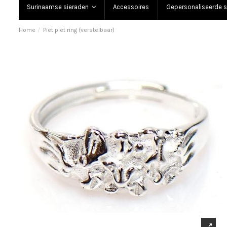
Surinaamse sieraden
Accessoires
Gepersonaliseerde s
Home
Piet piet ring (verstelbaar)