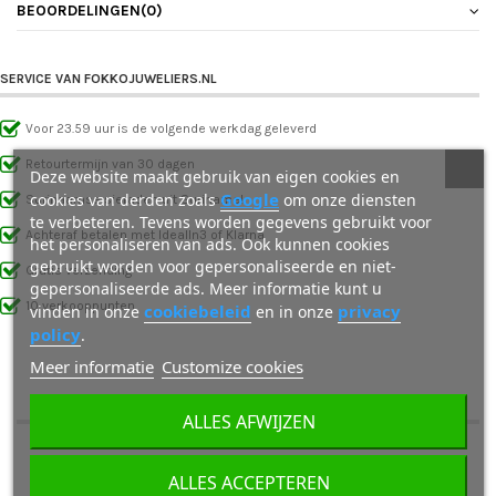
BEOORDELINGEN
(0)
SERVICE VAN FOKKOJUWELIERS.NL
Voor 23.59 uur is de volgende werkdag geleverd
Retourtermijn van 30 dagen
Deze website maakt gebruik van eigen cookies en
Google
cookies van derden zoals
om onze diensten
Surinaamse sieraden uit Suriname!
te verbeteren. Tevens worden gegevens gebruikt voor
Achteraf betalen met IdealIn3 of Klarna
het personaliseren van ads. Ook kunnen cookies
gebruikt worden voor gepersonaliseerde en niet-
Gratis verzending
gepersonaliseerde ads. Meer informatie kunt u
10 verkooppunten
cookiebeleid
privacy
vinden in onze
en in onze
policy
.
Meer informatie
Customize cookies
OOK INTERESSANT VOOR JOU
ALLES AFWIJZEN
ALLES ACCEPTEREN