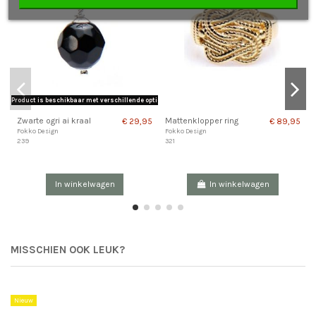
Product is beschikbaar met verschillende opties
Zwarte ogri ai kraal
Mattenklopper ring
€ 29,95
€ 89,95
Fokko Design
Fokko Design
239
321
In winkelwagen
In winkelwagen
MISSCHIEN OOK LEUK?
Nieuw