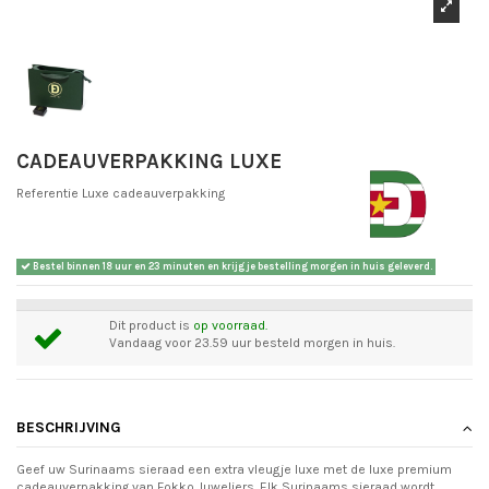
CADEAUVERPAKKING LUXE
Referentie
Luxe cadeauverpakking
Bestel binnen
18 uur en 23 minuten
en krijg je bestelling morgen in huis geleverd.
Dit product is
op voorraad.
Vandaag voor 23.59 uur besteld morgen in huis.
BESCHRIJVING
Geef uw Surinaams sieraad een extra vleugje luxe met de luxe premium
cadeauverpakking van Fokko Juweliers. Elk Surinaams sieraad wordt