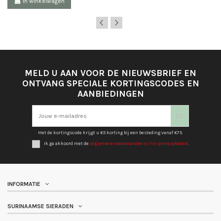
In winkelwagen
MELD U AAN VOOR DE NIEUWSBRIEF EN
ONTVANG SPECIALE KORTINGSCODES EN
AANBIEDINGEN
Met de kortingscode krijgt u €5 korting bij een besteding vanaf €75.
Ik ga akkoord met de
algemene voorwaarden
en het
privacybeleid
.
INFORMATIE
SURINAAMSE SIERADEN