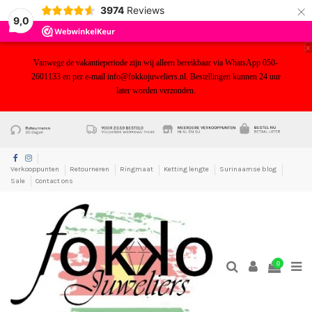
×
3974
Reviews
9,0
x
Vanwege de vakantieperiode zijn wij alleen bereikbaar via WhatsApp 050-
2601133 en per e-mail info@fokkojuweliers.nl. Bestellingen kunnen 24 uur
later worden verzonden.
yf
Verkooppunten
Retourneren
Ringmaat
Ketting lengte
Surinaamse blog
Sale
Contact ons
0