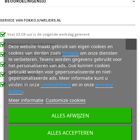
BEOORDELINGEN
(0)
SERVICE VAN FOKKOJUWELIERS.NL
Voor 23.59 uur is de volgende werkdag geleverd
Retourtermijn van 30 dagen
Deze website maakt gebruik van eigen cookies en
Google
cookies van derden zoals
om onze diensten
Surinaamse sieraden uit Suriname!
te verbeteren. Tevens worden gegevens gebruikt voor
het personaliseren van ads. Ook kunnen cookies
Achteraf betalen met IdealIn3 of Klarna
gebruikt worden voor gepersonaliseerde en niet-
Gratis verzending
gepersonaliseerde ads. Meer informatie kunt u
cookiebeleid
privacy
vinden in onze
en in onze
10 verkooppunten
policy
.
Meer informatie
Customize cookies
OOK INTERESSANT VOOR JOU
ALLES AFWIJZEN
ALLES ACCEPTEREN