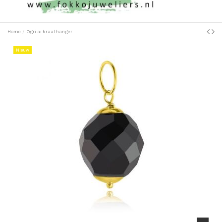
Home
Ogri ai kraal hanger
Nieuw