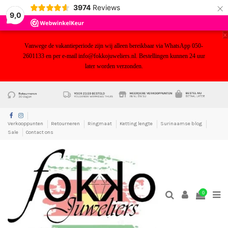
×
3974
Reviews
9,0
x
Vanwege de vakantieperiode zijn wij alleen bereikbaar via WhatsApp 050-
2601133 en per e-mail info@fokkojuweliers.nl. Bestellingen kunnen 24 uur
later worden verzonden.
yf
Verkooppunten
Retourneren
Ringmaat
Ketting lengte
Surinaamse blog
Sale
Contact ons
0