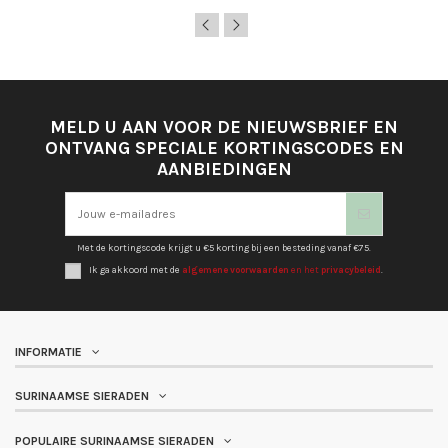
MELD U AAN VOOR DE NIEUWSBRIEF EN
ONTVANG SPECIALE KORTINGSCODES EN
AANBIEDINGEN
Met de kortingscode krijgt u €5 korting bij een besteding vanaf €75.
Ik ga akkoord met de
algemene voorwaarden
en het
privacybeleid
.
INFORMATIE
SURINAAMSE SIERADEN
POPULAIRE SURINAAMSE SIERADEN