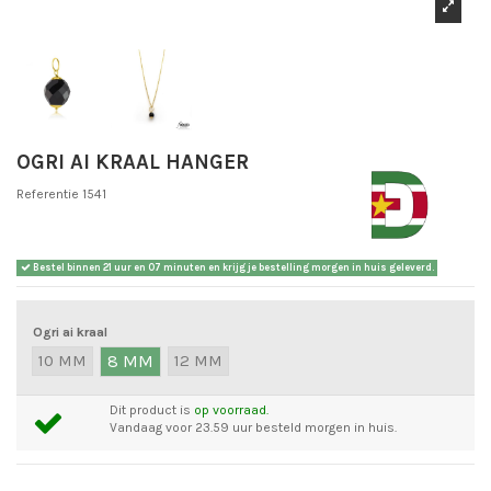
OGRI AI KRAAL HANGER
Referentie
1541
Bestel binnen
21 uur en 07 minuten
en krijg je bestelling morgen in huis geleverd.
Ogri ai kraal
10 MM
8 MM
12 MM
Dit product is
op voorraad.
Vandaag voor 23.59 uur besteld morgen in huis.