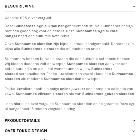
BESCHRIJVING
Gehalte: 925 zilver
verguld
Deze
Surinaamse ogri ai kraal hanger
heeft een stijlvol Surinaams design
met een goede oog voor de details. Deze
Surinaamse
ogri ai kraal
hanger
heeft een culturele betekenis.
Onze
Surinaamse sieraden
zijn bijna allemaal handgemaakt. Daardoor zijn
bijna
alle Surinaamse sieraden
die wij aanbieden uniek!
Surinamers hebben tal van sieraden die een culturele betekenis hebben.
Wij bieden door ons zelf ontworpen
Surinaamse sieraden
aan voor een
betaalbare prijs en als u dat wenst kunnen wij uw
Surinaamse
sieraad
personaliseren. Fokko Juweliers kan zowel klassieke
Surinaamse
sieraden
als moderne
Surinaamse sieraden
ontwerpen.
Fokko Juweliers heeft als enige
online juwelier
een complete collectie van
zowel
Surinaamse zilveren sieraden
als van
Surinaamse gouden sieraden
.
Lees
hier
alles over vergulde Surinaamse sieraden en de garantie. Deze ogri
ai hanger heeft 3 micron vergulde plating.
PRODUCTDETAILS
OVER FOKKO DESIGN