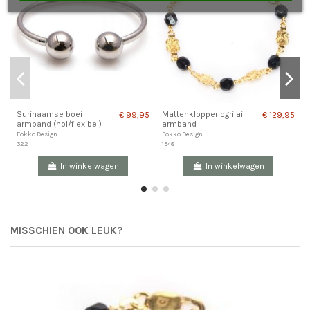
Pr
Surinaamse boei
Mattenklopper ogri ai
€ 99,95
€ 129,95
armband (hol/flexibel)
armband
Fokko Design
Fokko Design
322
1548
In winkelwagen
In winkelwagen
MISSCHIEN OOK LEUK?