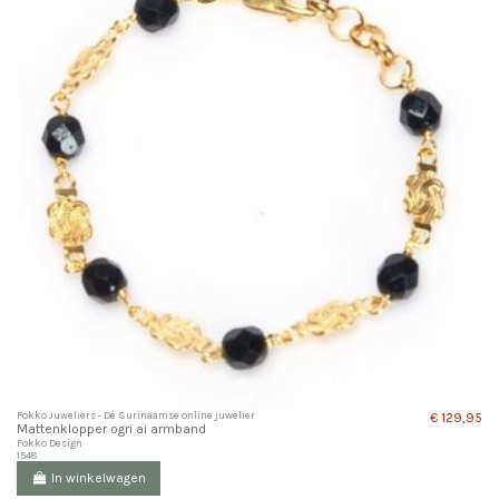
Fokko Juweliers - Dé Surinaamse online juwelier
€ 129,95
Mattenklopper ogri ai armband
Fokko Design
1548
In winkelwagen