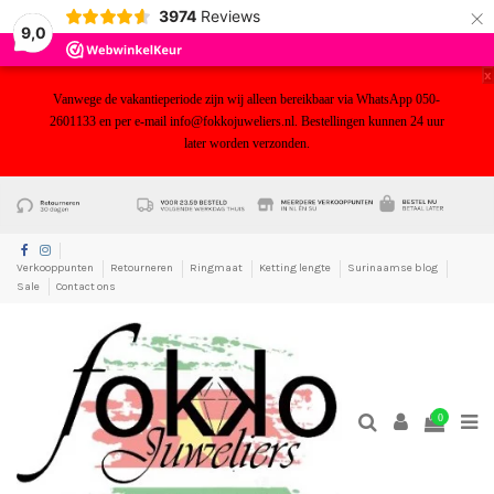
×
3974
Reviews
9,0
x
Vanwege de vakantieperiode zijn wij alleen bereikbaar via WhatsApp 050-
2601133 en per e-mail info@fokkojuweliers.nl. Bestellingen kunnen 24 uur
later worden verzonden.
yf
Verkooppunten
Retourneren
Ringmaat
Ketting lengte
Surinaamse blog
Sale
Contact ons
0