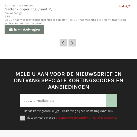
Surinaamse sieraden
€ 49,95
Mattenklopper ring (maat M)
Fokko Design
249
De Surinaamse mattenklopper ring is een sierlijke Surinaamse ring die kracht, traditie en
verbondenheid symboliseert.
In winkelwagen
MELD U AAN VOOR DE NIEUWSBRIEF EN
ONTVANG SPECIALE KORTINGSCODES EN
AANBIEDINGEN
Met de kortingscode krijgt u €5 korting bij een besteding vanaf €75.
Ik ga akkoord met de
algemene voorwaarden
en het
privacybeleid
.