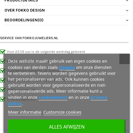
PRODUCTDETAILS
OVER FOKKO DESIGN
BEOORDELINGEN
(0)
SERVICE VAN FOKKOJUWELIERS.NL
Voor 23.59 uur is de volgende werkdag geleverd
Deze website maakt gebruik van eigen cookies en
Retourtermijn van 30 dagen
Google
cookies van derden zoals
om onze diensten
Surinaamse sieraden uit Suriname!
te verbeteren. Tevens worden gegevens gebruikt voor
het personaliseren van ads. Ook kunnen cookies
Achteraf betalen met IdealIn3 of Klarna
gebruikt worden voor gepersonaliseerde en niet-
Gratis verzending
gepersonaliseerde ads. Meer informatie kunt u
cookiebeleid
privacy
vinden in onze
en in onze
10 verkooppunten
policy
.
Meer informatie
Customize cookies
OOK INTERESSANT VOOR JOU
ALLES AFWIJZEN