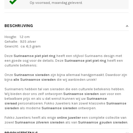
Op voorraad, maandag geleverd.
BESCHRIJVING
Hoogte: 1.2 cm
Gehalte: 925 zilver
Gewicht: ca. 6,5 gram
Deze
Surinaamse piet piet ring
heeft een stijlvol Surinaams design met
een goede oog voor de details. Deze
Surinaamse piet piet ring
heeft een
culturele betekenis.
Onze
Surinaamse sieraden
zijn bijna allemaal handgemaakt. Daardoor zijn
bijna
alle Surinaamse sieraden
die wij aanbieden uniek!
Surinamers hebben tal van sieraden die een culturele betekenis hebben.
Wij bieden door ons zelf ontworpen
Surinaamse sieraden
aan voor een
betaalbare prijs en als u dat wenst kunnen wij uw
Surinaamse
sieraad
personaliseren. Fokko Juweliers kan zowel klassieke
Surinaamse
sieraden
als moderne
Surinaamse sieraden
ontwerpen.
Fokko Juweliers heeft als enige
online juwelier
een complete collectie van
zowel
Surinaamse zilveren sieraden
als van
Surinaamse gouden sieraden
.