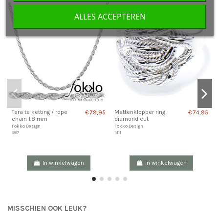
ALLES ACCEPTEREN
Tara te ketting / rope
Mattenklopper ring
€ 79,95
€ 74,95
chain 1.8 mm
diamond cut
Fokko Design
Fokko Design
987
1411
In winkelwagen
In winkelwagen
MISSCHIEN OOK LEUK?