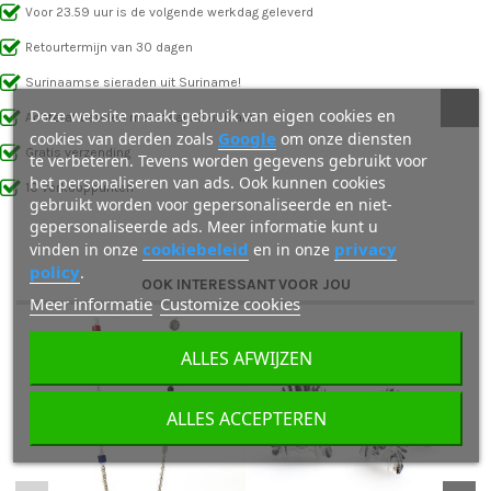
Voor 23.59 uur is de volgende werkdag geleverd
Retourtermijn van 30 dagen
Surinaamse sieraden uit Suriname!
Deze website maakt gebruik van eigen cookies en
Achteraf betalen met IdealIn3 of Klarna
Google
cookies van derden zoals
om onze diensten
Gratis verzending
te verbeteren. Tevens worden gegevens gebruikt voor
het personaliseren van ads. Ook kunnen cookies
10 verkooppunten
gebruikt worden voor gepersonaliseerde en niet-
gepersonaliseerde ads. Meer informatie kunt u
cookiebeleid
privacy
vinden in onze
en in onze
policy
.
OOK INTERESSANT VOOR JOU
Meer informatie
Customize cookies
ALLES AFWIJZEN
ALLES ACCEPTEREN