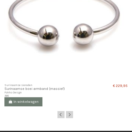
Surinaamse sieraden
€ 229,95
Surinaamse boei armband (massief)
Fokko Design
368
In winkelwagen