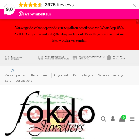
×
3975
Reviews
9,0
x
Vanwege de vakantieperiode zijn wij alleen bereikbaar via WhatsApp 050-
2601133 en per e-mail info@fokkojuweliers.nl. Bestellingen kunnen 24 uur
later worden verzonden.
yf
Verkooppunten
Retourneren
Ringmaat
Ketting lengte
Surinaamse blog
Sale
Contact ons
0