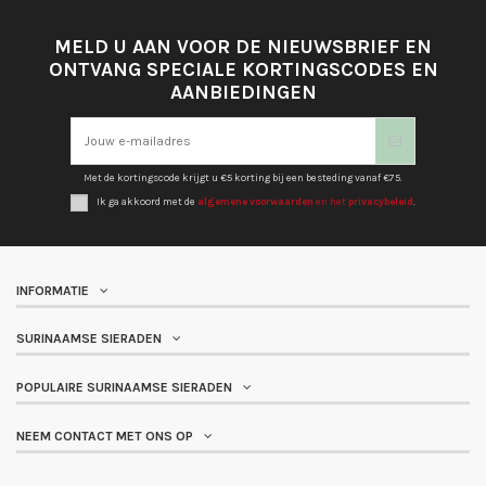
MELD U AAN VOOR DE NIEUWSBRIEF EN
ONTVANG SPECIALE KORTINGSCODES EN
AANBIEDINGEN
Met de kortingscode krijgt u €5 korting bij een besteding vanaf €75.
Ik ga akkoord met de
algemene voorwaarden
en het
privacybeleid
.
INFORMATIE
SURINAAMSE SIERADEN
POPULAIRE SURINAAMSE SIERADEN
NEEM CONTACT MET ONS OP