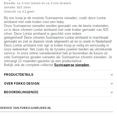
Breedte: ca. 3 mm (zilver) en ca. 3 mm (kralen)
Gehalte: 925 zilver
Gewicht: ca. 2.2 gram
Bij ons koop je de mooiste Surinaamse sieraden, zoals deze Lontai
armband met rode kralen voor een baby.
Onze Surinaamse sieraden worden gemaakt van de beste materialen,
zo is deze zilveren Lontai armband met rode kralen gemaakt van 925
zilver. Deze Lontai armband is geschikt voor iedere
gelegenheid!
Deze zilveren Surinaamse Lontai armband is machinaal
gemaakt en ziet er daarom strak afgewerkt uit en is uniek in Nederland!
Deze Lontai armband met ogri ai kralen koop je veilig en eenvoudig in
onze webwinkel. Net zoals bij de fysieke juwelier bieden wij uitstekende
service. In onze online sieradenwinkel heb je bovendien de keuze uit
vele Surinaamse gouden sieraden als Surinaamse zilveren sieraden. Je
ontvangt 12 maanden garantie op een productiefout.
Bekijk ook de complete collectie
Surinaamse
sieraden
.
PRODUCTDETAILS
OVER FOKKO DESIGN
BEOORDELINGEN
(0)
SERVICE VAN FOKKOJUWELIERS.NL