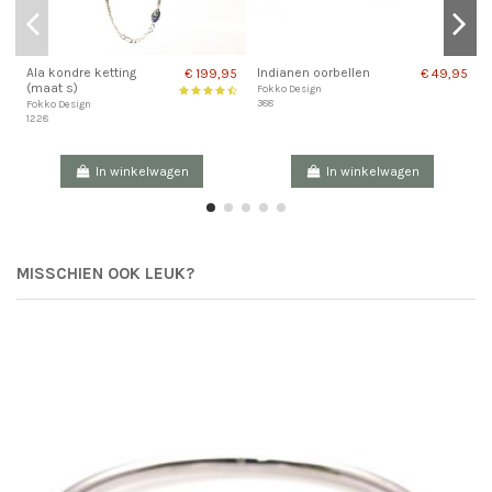
Ala kondre ketting
Indianen oorbellen
€ 199,95
€ 49,95
(maat s)
Fokko Design
388
Fokko Design
1228
In winkelwagen
In winkelwagen
MISSCHIEN OOK LEUK?