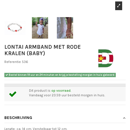
LONTAI ARMBAND MET RODE
KRALEN (BABY)
Referentie
536
Bestel binnen
18 uur en 24 minuten
en krijg je bestelling morgen in huis geleverd.
Dit product is
op voorraad.
Vandaag voor 23.59 uur besteld morgen in huis.
BESCHRIJVING
Lengte: ca. 14 cm. Verstelbaar tot 12 cm.