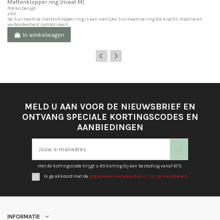
Mattenklopper ring (maat M)
Fokko Design
249
De Surinaamse mattenklopper ring is een sierlijke Surinaamse ring die kracht, traditie en
verbondenheid symboliseert.
In winkelwagen
MELD U AAN VOOR DE NIEUWSBRIEF EN
ONTVANG SPECIALE KORTINGSCODES EN
AANBIEDINGEN
Met de kortingscode krijgt u €5 korting bij een besteding vanaf €75.
Ik ga akkoord met de
algemene voorwaarden
en het
privacybeleid
.
INFORMATIE