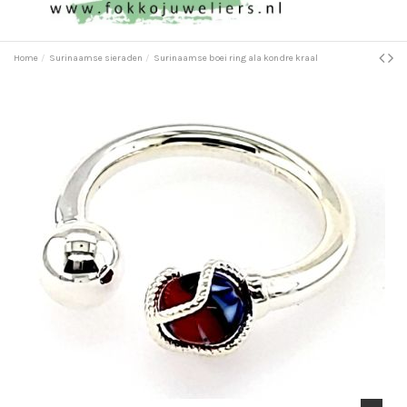
Home
Surinaamse sieraden
Surinaamse boei ring ala kondre kraal