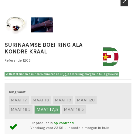
SURINAAMSE BOEI RING ALA
KONDRE KRAAL
Referentie
1205
Bestel binnen
4 uur en 15 minuten
en krijg je bestelling morgen in huis geleverd.
Ringmaat
MAAT 17
MAAT 18
MAAT 19
MAAT 20
MAAT 16,5
MAAT 17,5
MAAT 18,5
Dit product is
op voorraad.
Vandaag voor 23.59 uur besteld morgen in huis.