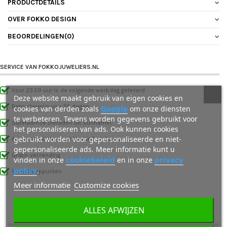
PRODUCTDETAILS
OVER FOKKO DESIGN
BEOORDELINGEN
(0)
SERVICE VAN FOKKOJUWELIERS.NL
Voor 23.59 uur is de volgende werkdag geleverd
Deze website maakt gebruik van eigen cookies en
Retourtermijn van 30 dagen
Google
cookies van derden zoals
om onze diensten
te verbeteren. Tevens worden gegevens gebruikt voor
Surinaamse sieraden uit Suriname!
het personaliseren van ads. Ook kunnen cookies
gebruikt worden voor gepersonaliseerde en niet-
Achteraf betalen met IdealIn3 of Klarna
gepersonaliseerde ads. Meer informatie kunt u
Gratis verzending
cookiebeleid
privacy
vinden in onze
en in onze
policy
.
10 verkooppunten
Meer informatie
Customize cookies
ALLES AFWIJZEN
OOK INTERESSANT VOOR JOU