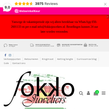
×
3975
Reviews
9,0
x
Vanwege de vakantieperiode zijn wij alleen bereikbaar via WhatsApp 050-
2601133 en per e-mail info@fokkojuweliers.nl. Bestellingen kunnen 24 uur
later worden verzonden.
yf
Verkooppunten
Retourneren
Ringmaat
Ketting lengte
Surinaamse blog
Sale
Contact ons
0