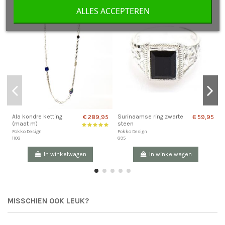
ALLES ACCEPTEREN
Ala kondre ketting
Surinaamse ring zwarte
€ 289,95
€ 59,95
(maat m)
steen
Fokko Design
Fokko Design
1108
895
In winkelwagen
In winkelwagen
MISSCHIEN OOK LEUK?