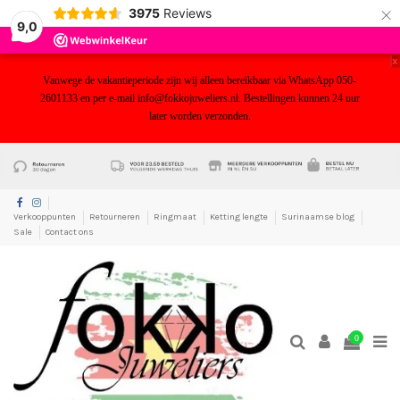
×
3975
Reviews
9,0
x
Vanwege de vakantieperiode zijn wij alleen bereikbaar via WhatsApp 050-
2601133 en per e-mail info@fokkojuweliers.nl. Bestellingen kunnen 24 uur
later worden verzonden.
yf
Verkooppunten
Retourneren
Ringmaat
Ketting lengte
Surinaamse blog
Sale
Contact ons
0