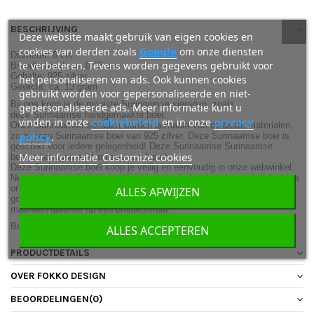
BESCHRIJVING
Deze website maakt gebruik van eigen cookies en
Google
cookies van derden zoals
om onze diensten
Diameter: 6 cm
te verbeteren. Tevens worden gegevens gebruikt voor
Breedte band: ca. 0.65 cm
Gehalte: 925 zilver
het personaliseren van ads. Ook kunnen cookies
Gewicht: ca. 13 gram
gebruikt worden voor gepersonaliseerde en niet-
Bij ons koop je de mooiste Surinaamse sieraden, zoals
gepersonaliseerde ads. Meer informatie kunt u
deze Surinaamse handgemaakte boei.
cookiebeleid
privacy
vinden in onze
en in onze
Onze Surinaamse sieraden worden gemaakt van de beste materialen,
policy
zo is deze
Surinaamse boei
van 925 zilver. Deze Surinaamse boei is
.
geschikt voor iedere gelegenheid!
Deze Surinaamse
Surinaamse
Meer informatie
Customize cookies
boei
is handgemaakt en zeer exclusief.
Deze Surinaamse boei koop je veilig en eenvoudig in onze webwinkel.
Net zoals bij de fysieke juwelier bieden wij uitstekende service. In onze
online sieradenwinkel heb je bovendien de keuze uit vele Surinaamse
ALLES AFWIJZEN
gouden sieraden als Surinaamse zilveren sieraden. Je ontvangt 12
maanden garantie op een productiefout.
Bekijk ook de complete collectie
Surinaamse
sieraden
.
ALLES ACCEPTEREN
PRODUCTDETAILS
OVER FOKKO DESIGN
BEOORDELINGEN
(0)