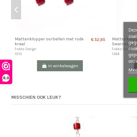
Deze
zoa
Mattenklopper oorbellen met rode
Mattenklopp
€ 52,95
geg
kraal
Swarovski X
cook
Fokko Design
Fokko Design
gepe
1010
1366
onz
In winkelwagen
Mee
9,0
MISSCHIEN OOK LEUK?