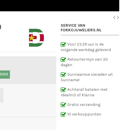
SERVICE VAN
)
FOKKOJUWELIERS.NL
Voor 23.59 uur is de
volgende werkdag geleverd
Retourtermijn van 30
dagen
5 MM
Surinaamse sieraden uit
Suriname!
Achteraf betalen met
IdealIn3 of Klarna
Gratis verzending
10 verkooppunten