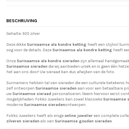
BESCHRIJVING
Gehalte: 925 zilver
Deze dikke
Surinaamse ala kondre ketting
heeft een stijlvol Su
oog voor de details. Deze
Surinaamse ala kondre ketting
heeft ee
Onze
Surinaamse ala kondre sieraden
zijn allemaal handgemaak
Surinaamse sieraden
die wij aanbieden uniek en is geen één hetze
het aan ons door! Uw sieraad kan dus afwijken van de foto.
Surinamers hebben tal van sieraden die een culturele betekenis h
zelf ontworpen
Surinaamse sieraden
aan voor een betaalbare pri
uw
Surinaamse sieraad
personaliseren. Neem hiervoor eerst con
mogelijkheden. Fokko Juweliers kan zowel klassieke
Surinaamse 
moderne
Surinaamse sieraden
ontwerpen.
Fokko Juweliers heeft als enige
online juwelier
een complete colle
zilveren sieraden
als van
Surinaamse gouden sieraden
.