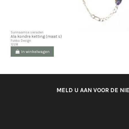
Surinaamse sieraden
Ala kondre ketting (maat s)
Fokko Design
1228
In winkelwagen
MELD U AAN VOOR DE NI