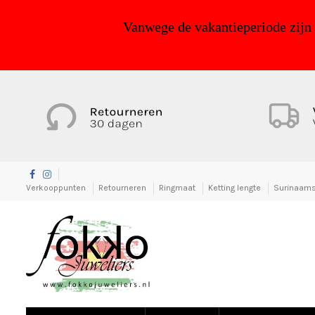
Vanwege de vakantieperiode zijn
Verkooppunten
Retourneren
Ringmaat
Ketting lengte
Surinaams