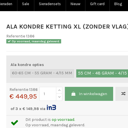
ieraden
Sale
Sieradensets
Nieuw
Gift card
Blog
ALA KONDRE KETTING XL (ZONDER VLAG
Referentie
1386
Op voorraad, maandag geleverd.
Ala kondre opties
60-65 CM - 55 GRAM - 4/15 MM
55 CM - 48 GRAM - 4/1
Referentie
1386
In winkelwagen
€ 449,95
of 3 x € 149,98 via
Dit product is
op voorraad.
Op voorraad, maandag geleverd.