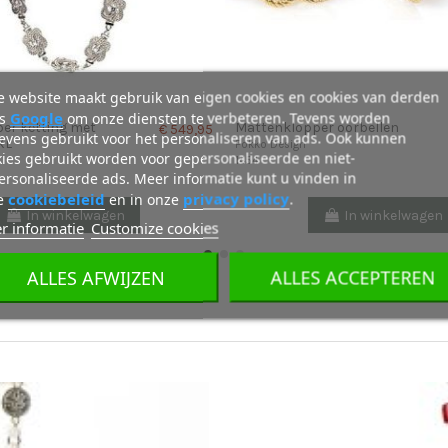
 website maakt gebruik van eigen cookies en cookies van derden
Google
ls
om onze diensten te verbeteren. Tevens worden
er ketting met
Mattenklopper oorbellen
€ 549,95
evens gebruikt voor het personaliseren van ads. Ook kunnen
XL
Fokko Design
ies gebruikt worden voor gepersonaliseerde en niet-
1454
rsonaliseerde ads. Meer informatie kunt u vinden in
cookiebeleid
privacy policy
e
en in onze
.
In winkelwagen
In winkelwagen
r informatie
Customize cookies
ALLES AFWIJZEN
ALLES ACCEPTEREN