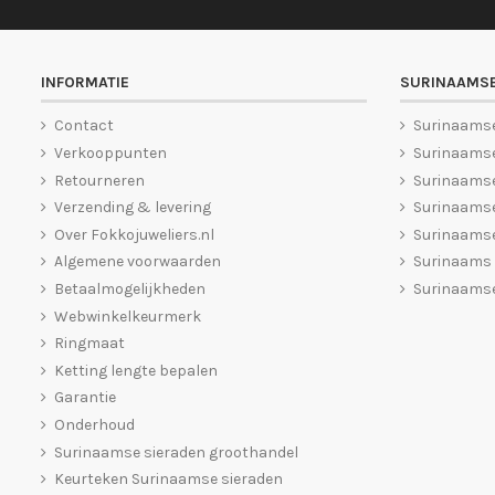
INFORMATIE
SURINAAMSE
Contact
Surinaams
Verkooppunten
Surinaamse
Retourneren
Surinaams
Verzending & levering
Surinaamse
Over Fokkojuweliers.nl
Surinaamse
Algemene voorwaarden
Surinaams
Betaalmogelijkheden
Surinaamse
Webwinkelkeurmerk
Ringmaat
Ketting lengte bepalen
Garantie
Onderhoud
Surinaamse sieraden groothandel
Keurteken Surinaamse sieraden