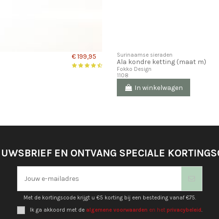
Surinaamse sieraden
€ 199,95
Ala kondre ketting (maat m)
Fokko Design
1108
In winkelwagen
EUWSBRIEF EN ONTVANG SPECIALE KORTING
Met de kortingscode krijgt u €5 korting bij een besteding vanaf €75.
Ik ga akkoord met de
algemene voorwaarden
en het
privacybeleid
.