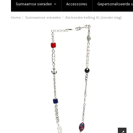
Surinaamse sieraden
Accessoires
Gepersonaliseerde s
Home
Surinaamse sieraden
Ala kondre ketting XL (zonder vlag)