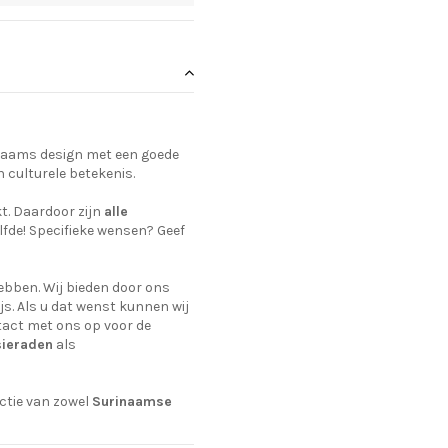
rinaams design met een goede
n culturele betekenis.
t. Daardoor zijn
alle
lfde! Specifieke wensen? Geef
ebben. Wij bieden door ons
js. Als u dat wenst kunnen wij
tact met ons op voor de
sieraden
als
ctie van zowel
Surinaamse