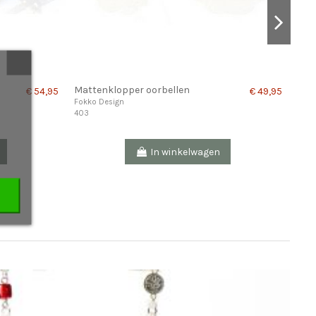
Mattenklopper oorbellen
Sur
€ 54,95
€ 49,95
(hol
Fokko Design
403
Fokk
322
In winkelwagen