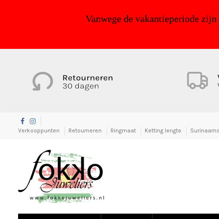
Vanwege de vakantieperiode zijn
Verkooppunten
Retourneren
Ringmaat
Ketting lengte
Surinaams