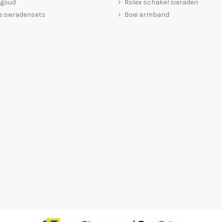
 goud
Rolex schakel sieraden
 sieradensets
Boei armband