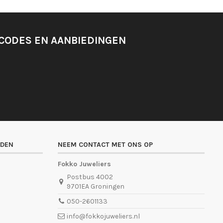
SCODES EN AANBIEDINGEN
ADEN
NEEM CONTACT MET ONS OP
Fokko Juweliers
Postbus 4002
9701EA Groningen
050-2601133
info@fokkojuweliers.nl