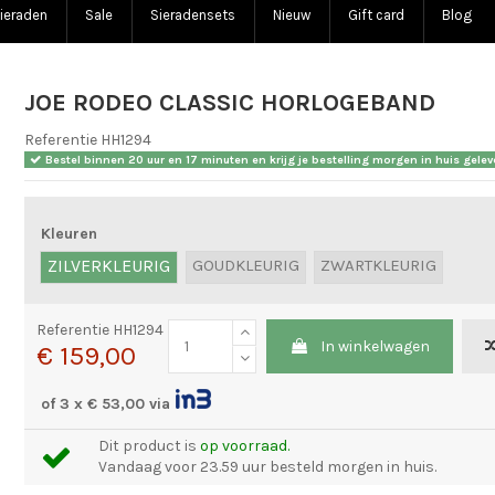
ieraden
Sale
Sieradensets
Nieuw
Gift card
Blog
JOE RODEO CLASSIC HORLOGEBAND
Referentie
HH1294
Bestel binnen
20 uur en 17 minuten
en krijg je bestelling morgen in huis gelev
Kleuren
ZILVERKLEURIG
GOUDKLEURIG
ZWARTKLEURIG
Referentie
HH1294
In winkelwagen
€ 159,00
of 3 x € 53,00 via
Dit product is
op voorraad.
Vandaag voor 23.59 uur besteld morgen in huis.