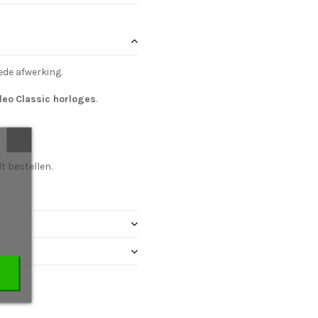
ede afwerking.
deo
Classic horloges
.
t bestellen.