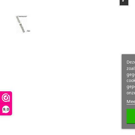
Deze
zoa
geg
cook
gepe
onz
Mee
9,0