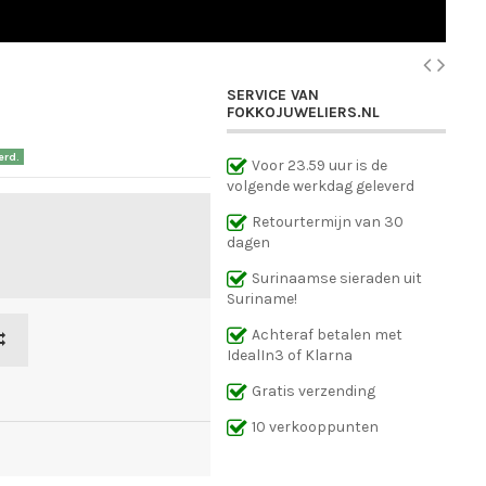
SERVICE VAN
FOKKOJUWELIERS.NL
erd.
Voor 23.59 uur is de
volgende werkdag geleverd
Retourtermijn van 30
dagen
Surinaamse sieraden uit
Suriname!
Achteraf betalen met
IdealIn3 of Klarna
Gratis verzending
10 verkooppunten