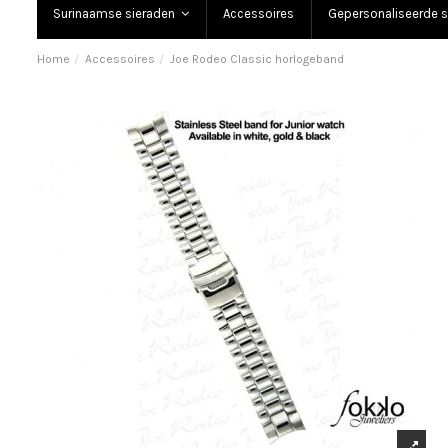
Surinaamse sieraden
Accessoires
Gepersonaliseerde s
Home
Accessoires
Joe Rodeo Classic horlogeband