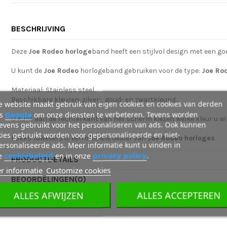
BESCHRIJVING
Deze
Joe Rodeo horloge
band heeft een stijlvol design met een go
U kunt de
Joe Rodeo
horlogeband gebruiken voor de type:
Joe Ro
Materiaal: Stainless steel.
Beschikbare kleuren: zilver-, goud- en zwartkleurig.
 website maakt gebruik van eigen cookies en cookies van derden
Google
ls
om onze diensten te verbeteren. Tevens worden
U kunt aan de rechterkant van het scherm kiezen welke kleur u wil
evens gebruikt voor het personaliseren van ads. Ook kunnen
ies gebruikt worden voor gepersonaliseerde en niet-
Fokko Juweliers is een officiële dealer van
Joe Rodeo horloges
.
rsonaliseerde ads. Meer informatie kunt u vinden in
cookiebeleid
privacy policy
e
en in onze
.
PRODUCTDETAILS
r informatie
Customize cookies
BEOORDELINGEN
(0)
ALLES AFWIJZEN
ALLES ACCEPTEREN