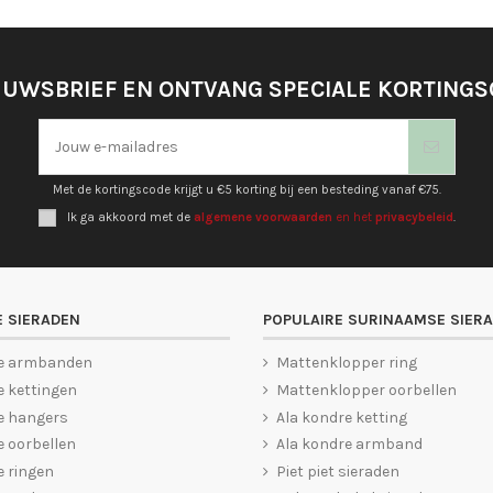
EUWSBRIEF EN ONTVANG SPECIALE KORTING
Met de kortingscode krijgt u €5 korting bij een besteding vanaf €75.
Ik ga akkoord met de
algemene voorwaarden
en het
privacybeleid
.
 SIERADEN
POPULAIRE SURINAAMSE SIER
e armbanden
Mattenklopper ring
 kettingen
Mattenklopper oorbellen
e hangers
Ala kondre ketting
 oorbellen
Ala kondre armband
 ringen
Piet piet sieraden