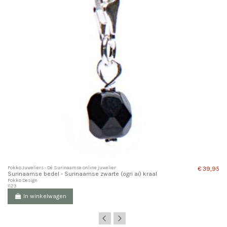
Fokko Juweliers - Dé Surinaamse online juwelier
€ 39,95
Surinaamse bedel - Surinaamse zwarte (ogri ai) kraal
Fokko Design
1123
In winkelwagen