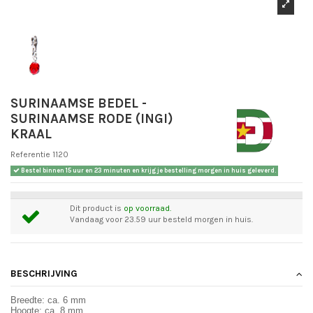
SURINAAMSE BEDEL -
SURINAAMSE RODE (INGI)
KRAAL
Referentie
1120
Bestel binnen
15 uur en 23 minuten
en krijg je bestelling morgen in huis geleverd.
Dit product is
op voorraad.
Vandaag voor 23.59 uur besteld morgen in huis.
BESCHRIJVING
Breedte: ca. 6 mm
Hoogte: ca. 8 mm