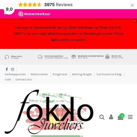
×
3975
Reviews
9,0
x
Vanwege de vakantieperiode zijn wij alleen bereikbaar via WhatsApp 050-
2601133 en per e-mail info@fokkojuweliers.nl. Bestellingen kunnen 24 uur
later worden verzonden.
yf
Verkooppunten
Retourneren
Ringmaat
Ketting lengte
Surinaamse blog
Sale
Contact ons
0