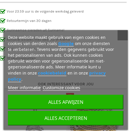
Voor 23.59 uur is de volgende werkdag geleverd
Retourtermijn van 30 dagen
Surinaamse sieraden uit Suriname!
Deze website maakt gebruik van eigen cookies en
Achteraf betalen met IdealIn3 of Klarna
Google
cookies van derden zoals
om onze diensten
te verbeteren. Tevens worden gegevens gebruikt voor
Gratis verzending
het personaliseren van ads. Ook kunnen cookies
10 verkooppunten
gebruikt worden voor gepersonaliseerde en niet-
gepersonaliseerde ads. Meer informatie kunt u
cookiebeleid
privacy
vinden in onze
en in onze
policy
.
OOK INTERESSANT VOOR JOU
Meer informatie
Customize cookies
-15%
ALLES AFWIJZEN
ALLES ACCEPTEREN