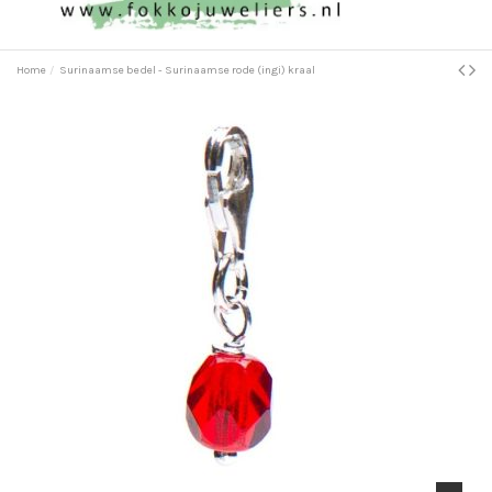
Home
Surinaamse bedel - Surinaamse rode (ingi) kraal