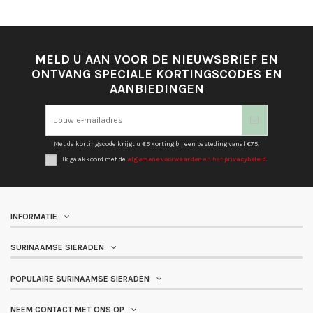
MELD U AAN VOOR DE NIEUWSBRIEF EN
ONTVANG SPECIALE KORTINGSCODES EN
AANBIEDINGEN
Met de kortingscode krijgt u €5 korting bij een besteding vanaf €75.
Ik ga akkoord met de
algemene voorwaarden
en het
privacybeleid
.
INFORMATIE
SURINAAMSE SIERADEN
POPULAIRE SURINAAMSE SIERADEN
NEEM CONTACT MET ONS OP