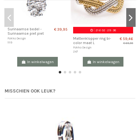
Surinaamse bedel -
€ 39,95
21
d.
02
:
29
:
37
Surinaamse piet piet
Mattenklopper ring bi-
€ 59,46
Fokko Design
color maat L
1119
€ 69,95
Fokko Design
247
In winkelwagen
In winkelwagen
MISSCHIEN OOK LEUK?