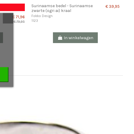
Surinaamse bedel - Surinaamse
Sur
€ 39,95
zwarte (ogri ai) kraal
kra
Fokko Design
Fokk
€ 71,96
1123
1122
€ 79,95
In winkelwagen