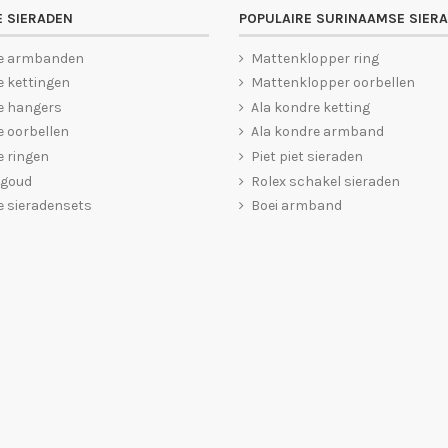
 SIERADEN
POPULAIRE SURINAAMSE SIER
e armbanden
Mattenklopper ring
 kettingen
Mattenklopper oorbellen
e hangers
Ala kondre ketting
 oorbellen
Ala kondre armband
 ringen
Piet piet sieraden
 goud
Rolex schakel sieraden
 sieradensets
Boei armband