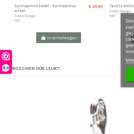
Surinaamse bedel - Surinaamse
Tara te kett
€ 39,95
anker
Fokko Design
987
Fokko Design
Deze
1127
zoa
geg
In winkelwagen
cook
gepe
onz
Mee
9,0
MISSCHIEN OOK LEUK?