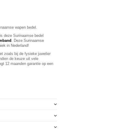
rinaamse wapen bedel.
is deze Surinaamse bedel
rmband
.
Deze Surinaamse
niek in Nederland!
 zoals bij de fysieke juwelier
ndien de keuze uit vele
ngt 12 maanden garantie op een