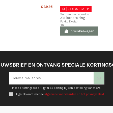
€ 39,95
23
d.
07
:
22
:
43
Surinaamse sieraden
Ala kondre ring
Fokko Design
416
In winkelwagen
EUWSBRIEF EN ONTVANG SPECIALE KORTING
Met de kortingscode krijgt u €5 korting bij een besteding vanaf €75.
Ik ga akkoord met de
algemene voorwaarden
en het
privacybeleid
.