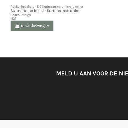
Fokko Juweliers - Dé Surinaamse online juwelier
Surinaamse bedel - Surinaamse anker
Fokko Design
1127
In winkelwagen
MELD U AAN VOOR DE NI