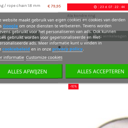
ing / rope chain 1.8 mm
€ 79,95
23
d.
07
:
22
:
43
Ala kondre ring
 website maakt gebruik van eigen cookies en cookies van derden
Fokko Design
Google
ls
om onze diensten te verbeteren. Tevens worden
416
evens gebruikt voor het personaliseren van ads. Ook kunnen
In winkelwagen
In winkelwagen
ies gebruikt worden voor gepersonaliseerde en niet-
rsonaliseerde ads. Meer informatie kunt u vinden in
cookiebeleid
privacy policy
e
en in onze
.
r informatie
Customize cookies
ALLES AFWIJZEN
ALLES ACCEPTEREN
-10%