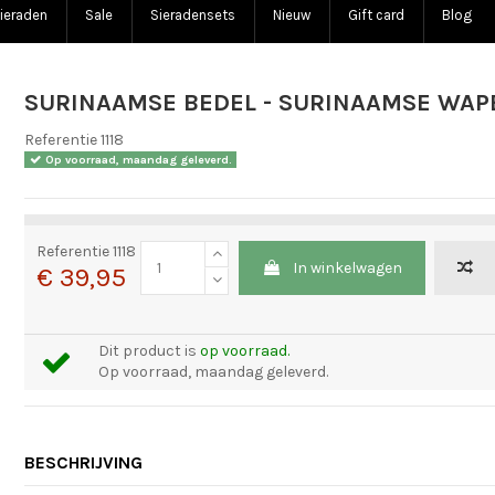
ieraden
Sale
Sieradensets
Nieuw
Gift card
Blog
SURINAAMSE BEDEL - SURINAAMSE WAP
Referentie
1118
Op voorraad, maandag geleverd.
Referentie
1118
In winkelwagen
€ 39,95
Dit product is
op voorraad.
Op voorraad, maandag geleverd.
BESCHRIJVING