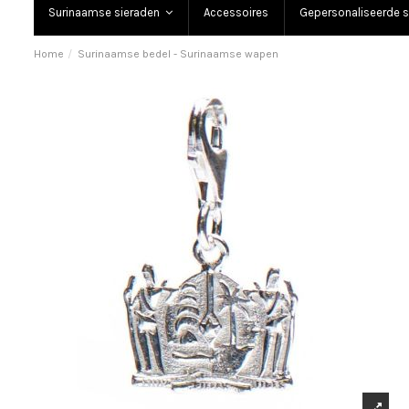
Surinaamse sieraden
Accessoires
Gepersonaliseerde s
Home
Surinaamse bedel - Surinaamse wapen