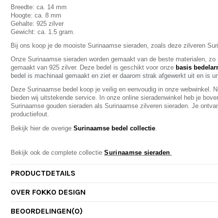
Breedte: ca. 14 mm
Hoogte: ca. 8 mm
Gehalte: 925 zilver
Gewicht: ca. 1.5 gram.
Bij ons koop je de mooiste Surinaamse sieraden, zoals deze zilveren Su
Onze Surinaamse sieraden worden gemaakt van de beste materialen, zo 
gemaakt van 925 zilver. Deze bedel is geschikt voor onze
basis bedela
bedel is machinaal gemaakt en ziet er daarom strak afgewerkt uit en is u
Deze Surinaamse bedel koop je veilig en eenvoudig in onze webwinkel. Net
bieden wij uitstekende service. In onze online sieradenwinkel heb je bove
Surinaamse gouden sieraden als Surinaamse zilveren sieraden. Je ontva
productiefout.
Bekijk hier de overige
Surinaamse bedel collectie
.
Bekijk ook de complete collectie
Surinaamse
sieraden
.
PRODUCTDETAILS
OVER FOKKO DESIGN
BEOORDELINGEN
(0)