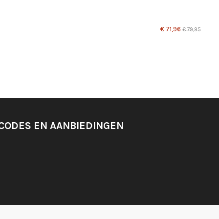
€ 71,96
€ 79,95
SCODES EN AANBIEDINGEN