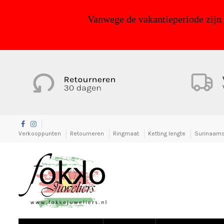
Vanwege de vakantieperiode zijn
Verkooppunten
Retourneren
Ringmaat
Ketting lengte
Surinaams