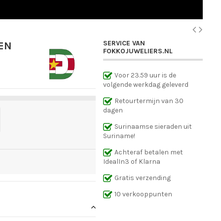
SERVICE VAN
EN
FOKKOJUWELIERS.NL
Voor 23.59 uur is de
volgende werkdag geleverd
Retourtermijn van 30
dagen
Surinaamse sieraden uit
Suriname!
Achteraf betalen met
IdealIn3 of Klarna
Gratis verzending
10 verkooppunten