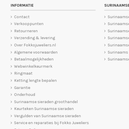
INFORMATIE
SURINAAMSE
Contact
Surinaams
Verkooppunten
Surinaamse
Retourneren
Surinaams
Verzending & levering
Surinaamse
Over Fokkojuweliers.nl
Surinaamse
Algemene voorwaarden
Surinaams
Betaalmogelijkheden
Surinaamse
Webwinkelkeurmerk
Ringmaat
Ketting lengte bepalen
Garantie
Onderhoud
Surinaamse sieraden groothandel
Keurteken Surinaamse sieraden
Vergulden van Surinaamse sieraden
Service en reparaties bij Fokko Juweliers