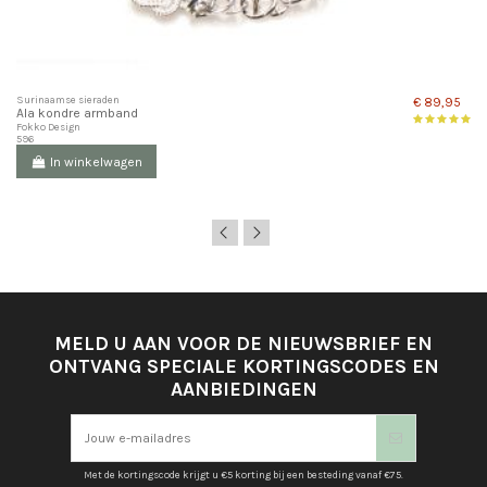
Surinaamse sieraden
€ 89,95
Ala kondre armband
Fokko Design
596
In winkelwagen
MELD U AAN VOOR DE NIEUWSBRIEF EN
ONTVANG SPECIALE KORTINGSCODES EN
AANBIEDINGEN
Met de kortingscode krijgt u €5 korting bij een besteding vanaf €75.