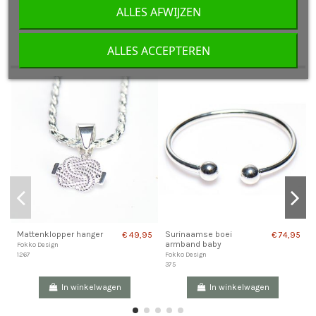
ALLES AFWIJZEN
ALLES ACCEPTEREN
OOK INTERESSANT VOOR JOU
Mattenklopper hanger
Surinaamse boei
€ 49,95
€ 74,95
armband baby
Fokko Design
1267
Fokko Design
375
In winkelwagen
In winkelwagen