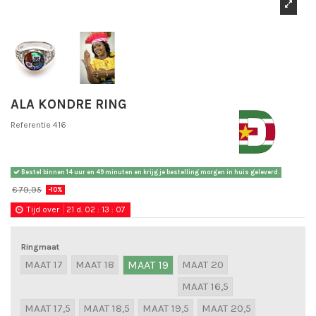
ALA KONDRE RING
Referentie
416
Bestel binnen
14 uur en 49 minuten
en krijg je bestelling morgen in huis geleverd.
€ 79,95
-10%
Tijd over
21
d.
02
:
13
:
07
Ringmaat
MAAT 17
MAAT 18
MAAT 19
MAAT 20
MAAT 16,5
MAAT 17,5
MAAT 18,5
MAAT 19,5
MAAT 20,5