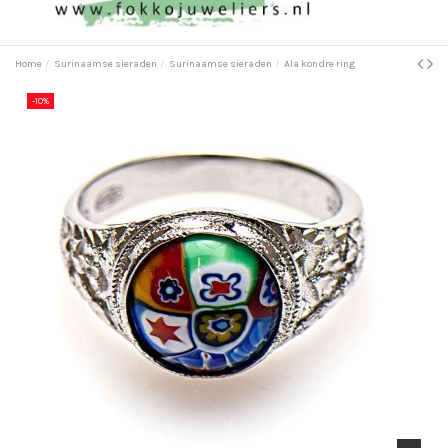
Home
Surinaamse sieraden
Surinaamse sieraden
Ala kondre ring
-10%