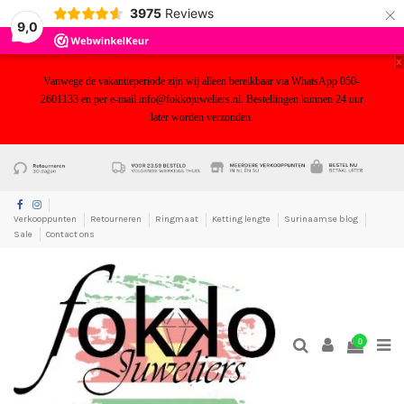
×
3975
Reviews
9,0
x
Vanwege de vakantieperiode zijn wij alleen bereikbaar via WhatsApp 050-
2601133 en per e-mail info@fokkojuweliers.nl. Bestellingen kunnen 24 uur
later worden verzonden.
yf
Verkooppunten
Retourneren
Ringmaat
Ketting lengte
Surinaamse blog
Sale
Contact ons
0