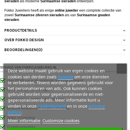
sieraden
als moderne
Surinaamse sieraden
ontwerpen.
Fokko Juweliers heeft als enige
online juwelier
een complete collectie van
zowel
Surinaamse zilveren sieraden
als van
Surinaamse gouden
sieraden
.
PRODUCTDETAILS
OVER FOKKO DESIGN
BEOORDELINGEN
(0)
SERVICE VAN FOKKOJUWELIERS.NL
Deze website maakt gebruik van eigen cookies en
Google
cookies van derden zoals
om onze diensten
Voor 23.59 uur is de volgende werkdag geleverd
te verbeteren. Tevens worden gegevens gebruikt voor
het personaliseren van ads. Ook kunnen cookies
Retourtermijn van 30 dagen
gebruikt worden voor gepersonaliseerde en niet-
gepersonaliseerde ads. Meer informatie kunt u
Surinaamse sieraden uit Suriname!
cookiebeleid
privacy
vinden in onze
en in onze
Achteraf betalen met IdealIn3 of Klarna
policy
.
Gratis verzending
Meer informatie
Customize cookies
10 verkooppunten