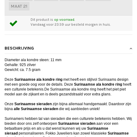
MAAT 21
Dit product is
op voorraad.
Vandaag voor 23.59 uur besteld morgen in huis.
BESCHRIJVING
Diameter ala kondre steen: 11 mm
Gehalte: 925 zilver
Gewicht: ca. 7.5 gram
Deze
Surinaamse ala kondre ring
met heeft een stijlvol Surinaams design
met een goede oog voor de details. Deze
Surinaamse ala kondre
ring
heeft
een culturele betekenis.
De
Surinaamse ala kondre ring
heeft het piet piet
model aan de zijkant en is deels gezandstraald voor extra glans.
Onze
Surinaamse sieraden
zijn bijna allemaal handgemaakt. Daardoor zijn
bijna
alle Surinaamse sieraden
die wij aanbieden uniek!
Surinamers hebben tal van sieraden die een culturele betekenis hebben. Wij
bieden door ons zelf ontworpen
Surinaamse sieraden
aan voor een
betaalbare prijs en als u dat wenst kunnen wij uw
Surinaamse
sieraad
personaliseren. Fokko Juweliers kan zowel klassieke
Surinaamse