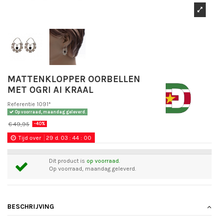
MATTENKLOPPER OORBELLEN
MET OGRI AI KRAAL
Referentie
1091*
Op voorraad, maandag geleverd.
€ 49,95
-40%
Tijd over
29
d.
03
:
43
:
59
Dit product is
op voorraad.
Op voorraad, maandag geleverd.
BESCHRIJVING