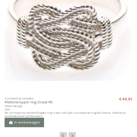
Surinaamse sieraden
€ 49,95
Mattenklopper ring (maat M)
Fokko Design
249
De Surinaamse mattenklopper ring is een sierlijke Surinaamse ring die kracht, traditie en
verbondenheid symboliseert.
In winkelwagen