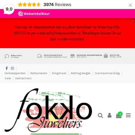
×
3974
Reviews
9,0
x
Vanwege de vakantieperiode zijn wij alleen bereikbaar via WhatsApp 050-
2601133 en per e-mail info@fokkojuweliers.nl. Bestellingen kunnen 24 uur
later worden verzonden.
yf
Verkooppunten
Retourneren
Ringmaat
Ketting lengte
Surinaamse blog
Sale
Contact ons
0