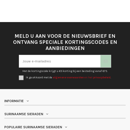
MELD U AAN VOOR DE NIEUWSBRIEF EN
ONTVANG SPECIALE KORTINGSCODES EN
AANBIEDINGEN
Met de kortingscode krijgt u €5 korting bij een besteding vanaf €75.
Ik ga akkoord met de
algemene voorwaarden
en het
privacybeleid
.
INFORMATIE
SURINAAMSE SIERADEN
POPULAIRE SURINAAMSE SIERADEN