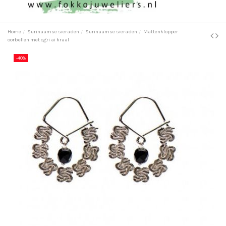
Home
Surinaamse sieraden
Surinaamse sieraden
Mattenklopper
oorbellen met ogri ai kraal
-40%