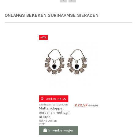
ONLANGS BEKEKEN SURINAAMSE SIERADEN
-40%
29
d.
03
:
43
:
59
Surinaamse sieraden
€ 29,97
€ 49,95
Mattenklopper
oorbellen met ogri
ai kraal
Fokko Design
1091*
In winkelwagen