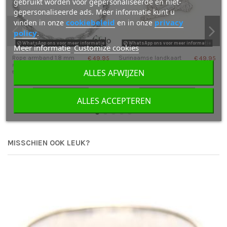
gebruikt worden voor gepersonaliseerde en niet-
gepersonaliseerde ads. Meer informatie kunt u
cookiebeleid
privacy
vinden in onze
en in onze
policy
.
WhatsApp ons voor meer informatie
WhatsApp ons voor meer informatie
Meer informatie
Customize cookies
Rope armband 1.8 mm
Surinaamse landkaart
€ 49,95
€ 49,95
hanger
Fokko Design
ALLES AFWIJZEN
842
Fokko Design
150
In winkelwagen
In winkelwagen
ALLES ACCEPTEREN
MISSCHIEN OOK LEUK?