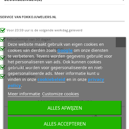
SERVICE VAN FOKKOJUWELIERS.NL
Voor 23.59 uur is de volgende werkdag geleverd
Retourtermijn van 30 dagen
Deze website maakt gebruik van eigen cookies en
Surinaamse sieraden uit Suriname!
Google
cookies van derden zoals
om onze diensten
te verbeteren. Tevens worden gegevens gebruikt voor
Achteraf betalen met IdealIn3 of Klarna
het personaliseren van ads. Ook kunnen cookies
gebruikt worden voor gepersonaliseerde en niet-
Gratis verzending
gepersonaliseerde ads. Meer informatie kunt u
10 verkooppunten
cookiebeleid
privacy
vinden in onze
en in onze
policy
.
Meer informatie
Customize cookies
OOK INTERESSANT VOOR JOU
ALLES AFWIJZEN
ALLES ACCEPTEREN