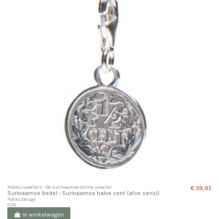
Fokko Juweliers - Dé Surinaamse online juwelier
€ 39,95
Surinaamse bedel - Surinaamse halve cent (afoe sensi)
Fokko Design
1126
In winkelwagen