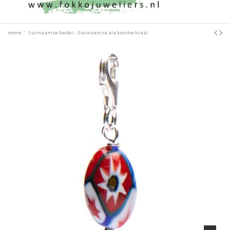
Home
Surinaamse bedel - Surinaamse ala kondre kraal