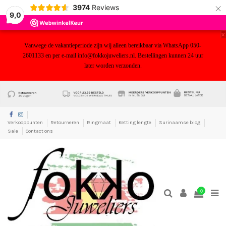
×
3974
Reviews
9,0
x
Vanwege de vakantieperiode zijn wij alleen bereikbaar via WhatsApp 050-
2601133 en per e-mail info@fokkojuweliers.nl. Bestellingen kunnen 24 uur
later worden verzonden.
yf
Verkooppunten
Retourneren
Ringmaat
Ketting lengte
Surinaamse blog
Sale
Contact ons
0