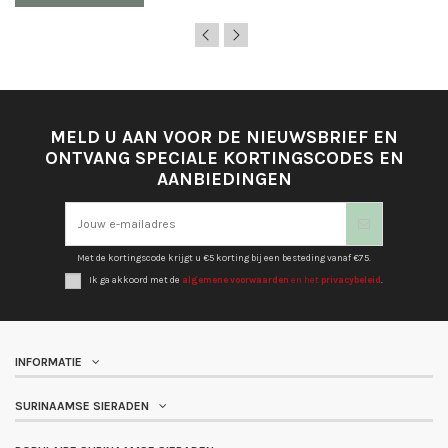
MELD U AAN VOOR DE NIEUWSBRIEF EN
ONTVANG SPECIALE KORTINGSCODES EN
AANBIEDINGEN
Met de kortingscode krijgt u €5 korting bij een besteding vanaf €75.
Ik ga akkoord met de
algemene voorwaarden
en het
privacybeleid
.
INFORMATIE
SURINAAMSE SIERADEN