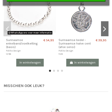
WhatsApp ons voor meer informatie
Pr
Surinaamse
Surinaamse bedel -
€ 54,95
€ 39,95
enkelband/voetketting
Surinaamse halve cent
(basis)
(afoe sensi)
Fokko Design
Fokko Design
1296
1126
In winkelwagen
In winkelwagen
MISSCHIEN OOK LEUK?