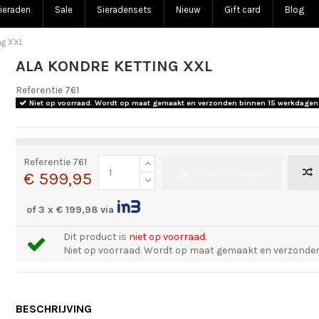
ieraden
Sale
Sieradensets
Nieuw
Gift card
Blog
ng XXL
ALA KONDRE KETTING XXL
Referentie
761
Niet op voorraad. Wordt op maat gemaakt en verzonden binnen 15 werkdagen
Referentie
761
In winkelwagen
€ 599,95
of 3 x € 199,98 via
Dit product is
niet op voorraad.
Niet op voorraad. Wordt op maat gemaakt en verzonden
BESCHRIJVING