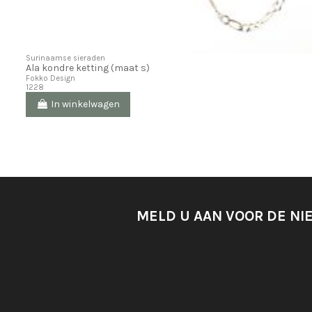
Surinaamse sieraden
Ala kondre ketting (maat s)
Fokko Design
1228
In winkelwagen
MELD U AAN VOOR DE NI