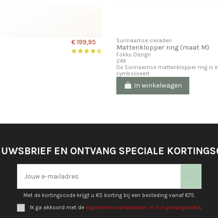
Surinaamse sieraden
€ 199,95
Mattenklopper ring (maat M)
Fokko Design
249
De Surinaamse mattenklopper ring is ee
symboliseert.
In winkelwagen
EUWSBRIEF EN ONTVANG SPECIALE KORTING
Met de kortingscode krijgt u €5 korting bij een besteding vanaf €75.
Ik ga akkoord met de
algemene voorwaarden
en het
privacybeleid
.