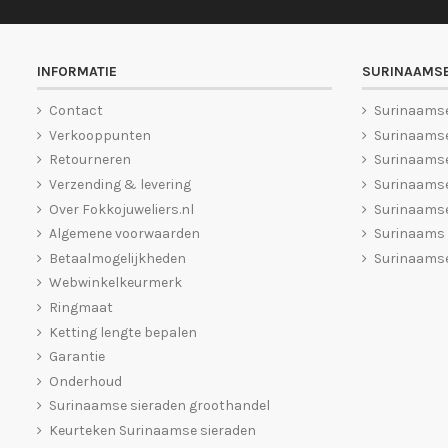
INFORMATIE
SURINAAMSE
Contact
Surinaams
Verkooppunten
Surinaamse
Retourneren
Surinaams
Verzending & levering
Surinaamse
Over Fokkojuweliers.nl
Surinaamse
Algemene voorwaarden
Surinaams
Betaalmogelijkheden
Surinaamse
Webwinkelkeurmerk
Ringmaat
Ketting lengte bepalen
Garantie
Onderhoud
Surinaamse sieraden groothandel
Keurteken Surinaamse sieraden