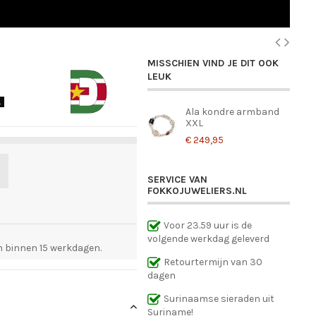
MISSCHIEN VIND JE DIT OOK
LEUK
.
Ala kondre armband
XXL
€ 249,95
SERVICE VAN
FOKKOJUWELIERS.NL
Voor 23.59 uur is de
volgende werkdag geleverd
 binnen 15 werkdagen.
Retourtermijn van 30
dagen
Surinaamse sieraden uit
Suriname!