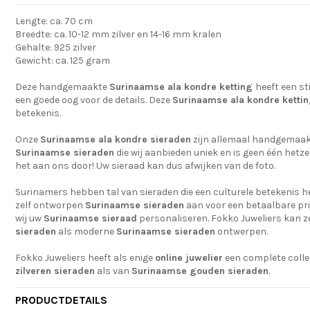
Lengte: ca. 70 cm
Breedte: ca. 10-12 mm zilver en 14-16 mm kralen
Gehalte: 925 zilver
Gewicht: ca. 125 gram
Deze handgemaakte
Surinaamse
ala kondre
ketting
heeft een s
een goede oog voor de details. Deze
Surinaamse
ala kondre
ketti
betekenis.
Onze
Surinaamse ala kondre sieraden
zijn allemaal handgemaak
Surinaamse sieraden
die wij aanbieden uniek en is geen één hetze
het aan ons door! Uw sieraad kan dus afwijken van de foto.
Surinamers hebben tal van sieraden die een culturele betekenis h
zelf ontworpen
Surinaamse sieraden
aan voor een betaalbare pri
wij uw
Surinaamse sieraad
personaliseren. Fokko Juweliers kan z
sieraden
als moderne
Surinaamse sieraden
ontwerpen.
Fokko Juweliers heeft als enige
online juwelier
een complete colle
zilveren sieraden
als van
Surinaamse gouden sieraden
.
PRODUCTDETAILS