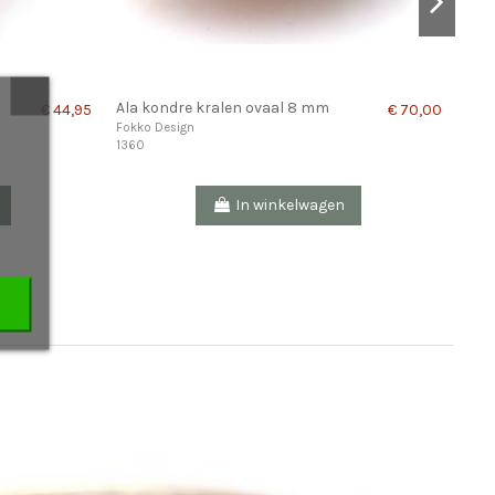
Ala kondre kralen ovaal 8 mm
Tara
€ 44,95
€ 70,00
Fokko Design
Fokk
1360
998
In winkelwagen