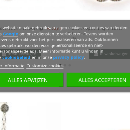
 website maakt gebruik van eigen cookies en cookies van derden
oei vuist met rode ingi
Mattenklopper ring (maat S)
€ 179,95
Google
ls
om onze diensten te verbeteren. Tevens worden
Fokko Design
1004
evens gebruikt voor het personaliseren van ads. Ook kunnen
ies gebruikt worden voor gepersonaliseerde en niet-
rsonaliseerde ads. Meer informatie kunt u vinden in
In winkelwagen
In winkelwagen
cookiebeleid
privacy policy
e
en in onze
.
r informatie
Customize cookies
ALLES AFWIJZEN
ALLES ACCEPTEREN