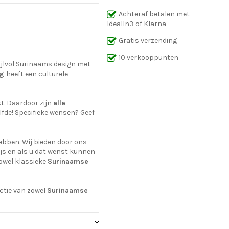
Achteraf betalen met
IdealIn3 of Klarna
Gratis verzending
10 verkooppunten
tijlvol Surinaams design met
ng
heeft een culturele
t. Daardoor zijn
alle
lfde! Specifieke wensen? Geef
ebben. Wij bieden door ons
js en als u dat wenst kunnen
owel klassieke
Surinaamse
ctie van zowel
Surinaamse