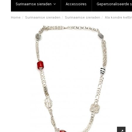
Surinaamse sieraden
Accessoires
Gepersonaliseerde s
Home
Surinaamse sieraden
Surinaamse sieraden
Ala kondre ketti