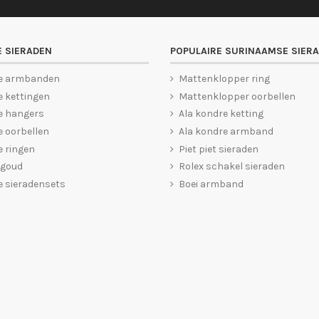
 SIERADEN
POPULAIRE SURINAAMSE SIER
e armbanden
Mattenklopper ring
 kettingen
Mattenklopper oorbellen
e hangers
Ala kondre ketting
 oorbellen
Ala kondre armband
 ringen
Piet piet sieraden
 goud
Rolex schakel sieraden
 sieradensets
Boei armband