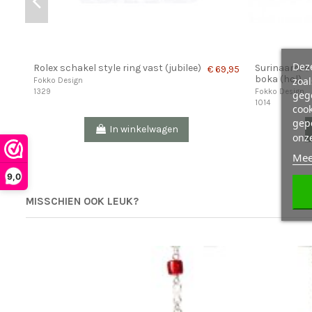
Deze
Rolex schakel style ring vast (jubilee)
Surinaamse b
€ 69,95
boka (hol)
zoa
Fokko Design
1329
Fokko Design
geg
1014
cook
gepe
In winkelwagen
onz
Mee
9,0
MISSCHIEN OOK LEUK?