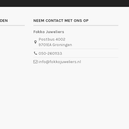
ADEN
NEEM CONTACT MET ONS OP
Fokko Juweliers
Postbus 4002
9701EA Groningen
050-2601133
info@fokkojuweliers.nl