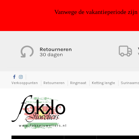
Vanwege de vakantieperiode zijn
Verkooppunten
Retourneren
Ringmaat
Ketting lengte
Surinaams