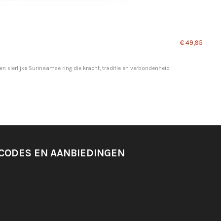
€ 49,95
n sierlijke Surinaamse ring die kracht, traditie en verbondenheid
SCODES EN AANBIEDINGEN