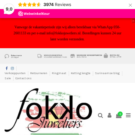
×
3974
Reviews
9,0
x
Vanwege de vakantieperiode zijn wij alleen bereikbaar via WhatsApp 050-
2601133 en per e-mail info@fokkojuweliers.nl. Bestellingen kunnen 24 uur
later worden verzonden.
yf
Verkooppunten
Retourneren
Ringmaat
Ketting lengte
Surinaamse blog
Sale
Contact ons
0