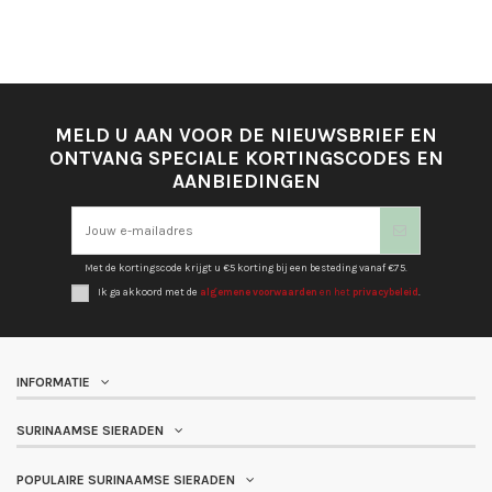
MELD U AAN VOOR DE NIEUWSBRIEF EN
ONTVANG SPECIALE KORTINGSCODES EN
AANBIEDINGEN
Met de kortingscode krijgt u €5 korting bij een besteding vanaf €75.
Ik ga akkoord met de
algemene voorwaarden
en het
privacybeleid
.
INFORMATIE
SURINAAMSE SIERADEN
POPULAIRE SURINAAMSE SIERADEN