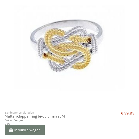
Surinaamse sieraden
€ 59,95
Mattenklopper ring bi-color maat M
Fokko Design
290
In winkelwagen