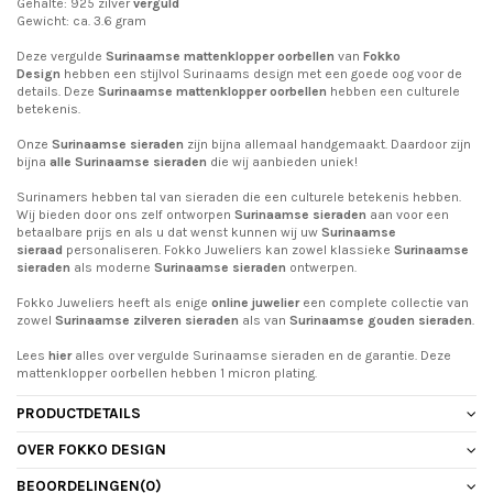
Gehalte: 925 zilver
verguld
Gewicht: ca. 3.6 gram
Deze vergulde
Surinaamse mattenklopper oorbellen
van
Fokko
Design
hebben een stijlvol Surinaams design met een goede oog voor de
details. Deze
Surinaamse
mattenklopper oorbellen
hebben een culturele
betekenis.
Onze
Surinaamse sieraden
zijn bijna allemaal handgemaakt. Daardoor zijn
bijna
alle Surinaamse sieraden
die wij aanbieden uniek!
Surinamers hebben tal van sieraden die een culturele betekenis hebben.
Wij bieden door ons zelf ontworpen
Surinaamse sieraden
aan voor een
betaalbare prijs en als u dat wenst kunnen wij uw
Surinaamse
sieraad
personaliseren. Fokko Juweliers kan zowel klassieke
Surinaamse
sieraden
als moderne
Surinaamse sieraden
ontwerpen.
Fokko Juweliers heeft als enige
online juwelier
een complete collectie van
zowel
Surinaamse zilveren sieraden
als van
Surinaamse gouden sieraden
.
Lees
hier
alles over vergulde Surinaamse sieraden en de garantie. Deze
mattenklopper oorbellen hebben 1 micron plating.
PRODUCTDETAILS
OVER FOKKO DESIGN
BEOORDELINGEN
(0)