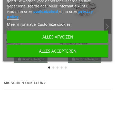
gebruikt worden voor gepersonaliseerde en niet-
gepersonaliseerde ads. Meer informatie kunt u
cookiebeleid
privacy
vinden in onze
en in onze
policy
.
Meer informatie
Customize cookies
ALLES AFWIJZEN
Mattenklopper oorbellen
Mattenklopper ring
€ 39,95
€ 39,95
baby/peuter/kleuter
Fokko Design
338
Fokko Design
ALLES ACCEPTEREN
242
In winkelwagen
In winkelwagen
MISSCHIEN OOK LEUK?