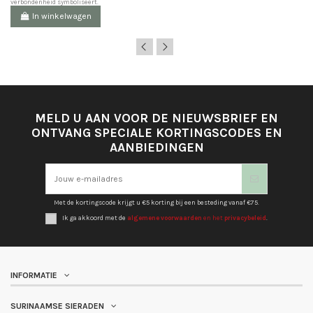
verbondenheid symboliseert.
In winkelwagen
MELD U AAN VOOR DE NIEUWSBRIEF EN
ONTVANG SPECIALE KORTINGSCODES EN
AANBIEDINGEN
Met de kortingscode krijgt u €5 korting bij een besteding vanaf €75.
Ik ga akkoord met de
algemene voorwaarden
en het
privacybeleid
.
INFORMATIE
SURINAAMSE SIERADEN