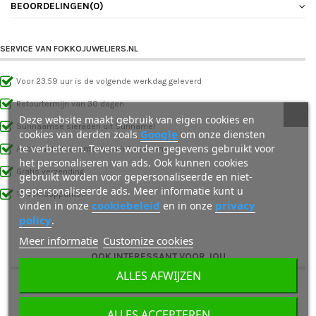
BEOORDELINGEN
(0)
SERVICE VAN FOKKOJUWELIERS.NL
Voor 23.59 uur is de volgende werkdag geleverd
Retourtermijn van 30 dagen
Deze website maakt gebruik van eigen cookies en
Surinaamse sieraden uit Suriname!
Google
cookies van derden zoals
om onze diensten
te verbeteren. Tevens worden gegevens gebruikt voor
Achteraf betalen met IdealIn3 of Klarna
het personaliseren van ads. Ook kunnen cookies
Gratis verzending
gebruikt worden voor gepersonaliseerde en niet-
gepersonaliseerde ads. Meer informatie kunt u
10 verkooppunten
cookiebeleid
privacy
vinden in onze
en in onze
policy
.
Meer informatie
Customize cookies
OOK INTERESSANT VOOR JOU
ALLES AFWIJZEN
ALLES ACCEPTEREN