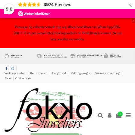
×
3974
Reviews
9,0
x
Vanwege de vakantieperiode zijn wij alleen bereikbaar via WhatsApp 050-
2601133 en per e-mail info@fokkojuweliers.nl. Bestellingen kunnen 24 uur
later worden verzonden.
yf
Verkooppunten
Retourneren
Ringmaat
Ketting lengte
Surinaamse blog
Sale
Contact ons
0