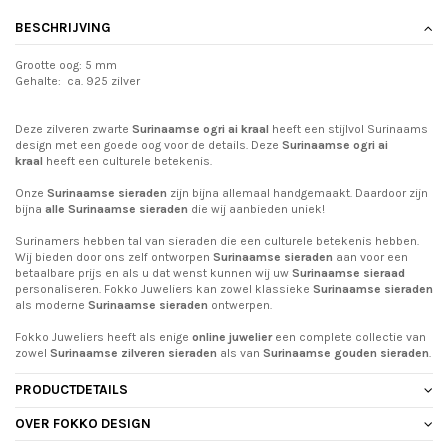
BESCHRIJVING
Grootte oog: 5 mm
Gehalte: ca. 925 zilver
Deze zilveren zwarte
Surinaamse ogri ai kraal
heeft een stijlvol Surinaams
design met een goede oog voor de details. Deze
Surinaamse ogri ai
kraal
heeft een culturele betekenis.
Onze
Surinaamse sieraden
zijn bijna allemaal handgemaakt. Daardoor zijn
bijna
alle Surinaamse sieraden
die wij aanbieden uniek!
Surinamers hebben tal van sieraden die een culturele betekenis hebben.
Wij bieden door ons zelf ontworpen
Surinaamse sieraden
aan voor een
betaalbare prijs en als u dat wenst kunnen wij uw
Surinaamse sieraad
personaliseren. Fokko Juweliers kan zowel klassieke
Surinaamse sieraden
als moderne
Surinaamse sieraden
ontwerpen.
Fokko Juweliers heeft als enige
online juwelier
een complete collectie van
zowel
Surinaamse zilveren sieraden
als van
Surinaamse gouden sieraden
.
PRODUCTDETAILS
OVER FOKKO DESIGN