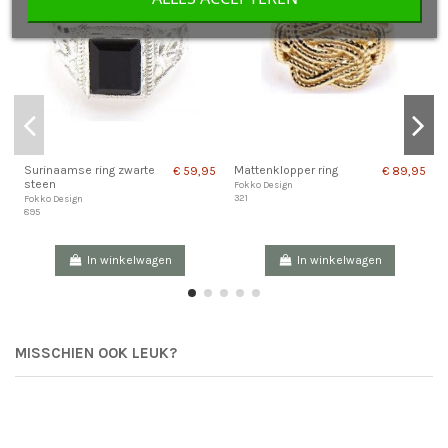
Surinaamse ring zwarte
Mattenklopper ring
€ 59,95
€ 89,95
steen
Fokko Design
321
Fokko Design
895
In winkelwagen
In winkelwagen
MISSCHIEN OOK LEUK?