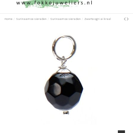
Home
Surinaamse sieraden
Surinaamse sieraden
Zwarte ogri ai kraal