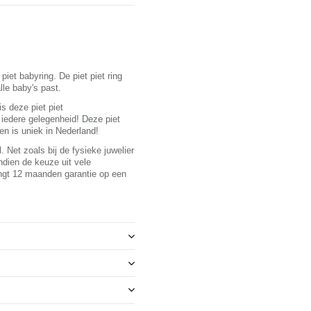
iet babyring. De piet piet ring
alle baby's past.
s deze piet piet
r iedere gelegenheid!
Deze
piet
en is uniek in Nederland!
. Net zoals bij de fysieke juwelier
ndien de keuze uit vele
ngt 12 maanden garantie op een