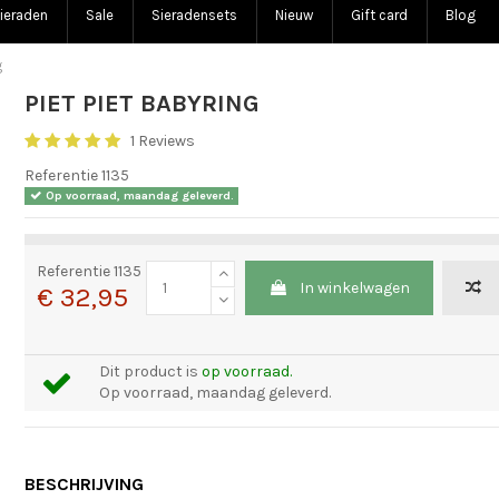
ieraden
Sale
Sieradensets
Nieuw
Gift card
Blog
g
PIET PIET BABYRING
1 Reviews
Referentie
1135
Op voorraad, maandag geleverd.
Referentie
1135
In winkelwagen
€ 32,95
Dit product is
op voorraad.
Op voorraad, maandag geleverd.
BESCHRIJVING