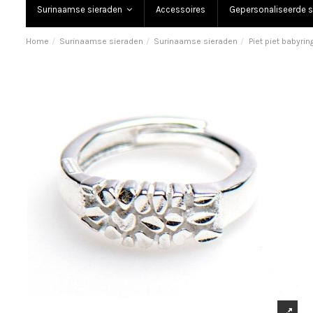
Surinaamse sieraden
Accessoires
Gepersonaliseerde s
Home
Surinaamse sieraden
Surinaamse sieraden
Piet piet babyrin