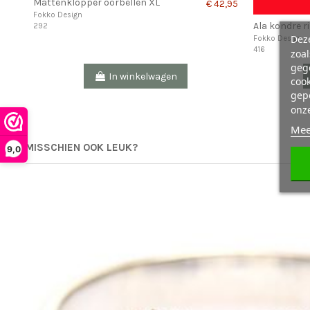
Mattenklopper oorbellen XL
€ 42,95
Fokko Design
Ala kondre r
292
Deze
Fokko Design
416
zoa
geg
In winkelwagen
cook
gepe
onz
Mee
MISSCHIEN OOK LEUK?
9,0