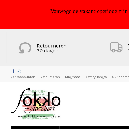
Vanwege de vakantieperiode zijn
Verkooppunten
Retourneren
Ringmaat
Ketting lengte
Surinaams