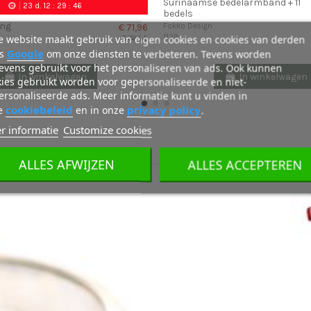
Surinaamse bedelarmband + 11
23
d.
12
:
29
:
45
bedels
ing
Fokko Design
€ 71,96
1129
 website maakt gebruik van eigen cookies en cookies van derden
€ 79,95
Google
ls
om onze diensten te verbeteren. Tevens worden
evens gebruikt voor het personaliseren van ads. Ook kunnen
In winkelwagen
In winkelwagen
ies gebruikt worden voor gepersonaliseerde en niet-
rsonaliseerde ads. Meer informatie kunt u vinden in
cookiebeleid
privacy policy
e
en in onze
.
r informatie
Customize cookies
ALLES AFWIJZEN
ALLES ACCEPTEREN