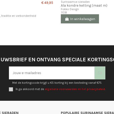
Surinaamse sieraden
€ 49,95
Ala kondre ketting (maat m)
Fokko Design
1108
, traditie en verbondenheid
In winkelwagen
EUWSBRIEF EN ONTVANG SPECIALE KORTING
Met de kortingscode krijgt u €5 korting bij een besteding vanaf €75.
Ik ga akkoord met de
algemene voorwaarden
en het
privacybeleid
.
 SIERADEN
POPULAIRE SURINAAMSE SIER