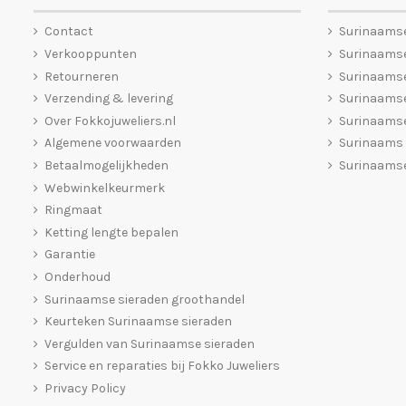
Contact
Surinaams
Verkooppunten
Surinaamse
Retourneren
Surinaams
Verzending & levering
Surinaamse
Over Fokkojuweliers.nl
Surinaamse
Algemene voorwaarden
Surinaams
Betaalmogelijkheden
Surinaamse
Webwinkelkeurmerk
Ringmaat
Ketting lengte bepalen
Garantie
Onderhoud
Surinaamse sieraden groothandel
Keurteken Surinaamse sieraden
Vergulden van Surinaamse sieraden
Service en reparaties bij Fokko Juweliers
Privacy Policy