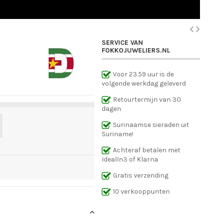
SERVICE VAN
FOKKOJUWELIERS.NL
Voor 23.59 uur is de
volgende werkdag geleverd
Retourtermijn van 30
dagen
Surinaamse sieraden uit
Suriname!
Achteraf betalen met
IdealIn3 of Klarna
Gratis verzending
10 verkooppunten