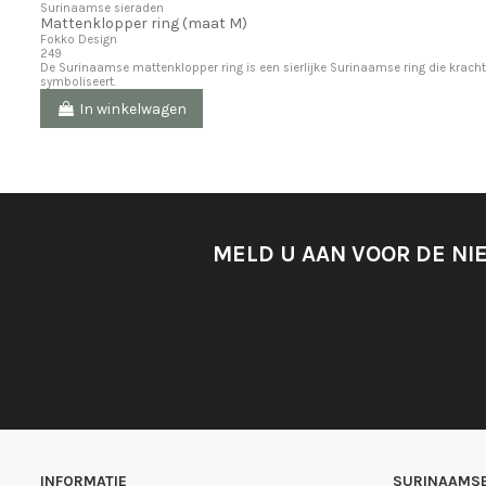
Surinaamse sieraden
Mattenklopper ring (maat M)
Fokko Design
249
De Surinaamse mattenklopper ring is een sierlijke Surinaamse ring die kracht
symboliseert.
In winkelwagen
MELD U AAN VOOR DE NI
INFORMATIE
SURINAAMSE