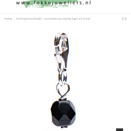
Home
Surinaamse bedel - Surinaamse zwarte (ogri ai) kraal