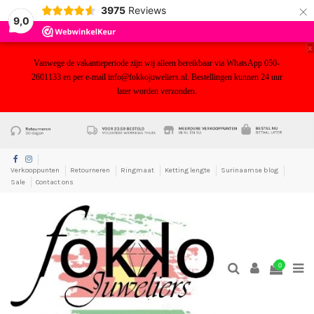
×
3975
Reviews
9,0
x
Vanwege de vakantieperiode zijn wij alleen bereikbaar via WhatsApp 050-
2601133 en per e-mail info@fokkojuweliers.nl. Bestellingen kunnen 24 uur
later worden verzonden.
yf
Verkooppunten
Retourneren
Ringmaat
Ketting lengte
Surinaamse blog
Sale
Contact ons
0