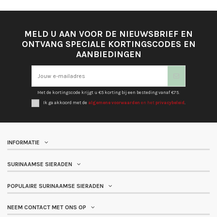
MELD U AAN VOOR DE NIEUWSBRIEF EN
ONTVANG SPECIALE KORTINGSCODES EN
AANBIEDINGEN
Met de kortingscode krijgt u €5 korting bij een besteding vanaf €75.
Ik ga akkoord met de
algemene voorwaarden
en het
privacybeleid
.
INFORMATIE
SURINAAMSE SIERADEN
POPULAIRE SURINAAMSE SIERADEN
NEEM CONTACT MET ONS OP