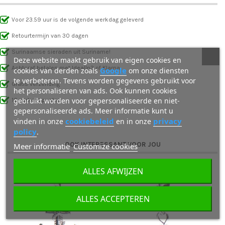
Voor 23.59 uur is de volgende werkdag geleverd
Retourtermijn van 30 dagen
Surinaamse sieraden uit Suriname!
Deze website maakt gebruik van eigen cookies en
Achteraf betalen met IdealIn3 of Klarna
Google
cookies van derden zoals
om onze diensten
te verbeteren. Tevens worden gegevens gebruikt voor
Gratis verzending
het personaliseren van ads. Ook kunnen cookies
gebruikt worden voor gepersonaliseerde en niet-
10 verkooppunten
gepersonaliseerde ads. Meer informatie kunt u
cookiebeleid
privacy
vinden in onze
en in onze
policy
.
OOK INTERESSANT VOOR JOU
Meer informatie
Customize cookies
ALLES AFWIJZEN
ALLES ACCEPTEREN