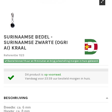
SURINAAMSE BEDEL -
SURINAAMSE ZWARTE (OGRI
AI) KRAAL
Referentie
1123
Bestel binnen
14 uur en 19 minuten
en krijg je bestelling morgen in huis geleverd.
Dit product is
op voorraad.
Vandaag voor 23.59 uur besteld morgen in huis.
BESCHRIJVING
Breedte: ca. 6 mm
Hoogte: ca. 8 mm