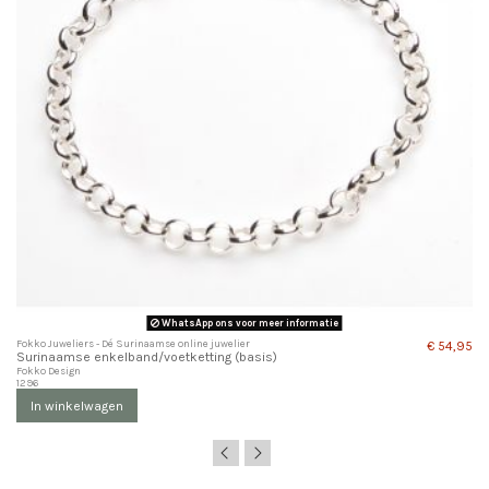
WhatsApp ons voor meer informatie
Fokko Juweliers - Dé Surinaamse online juwelier
€ 54,95
Surinaamse enkelband/voetketting (basis)
Fokko Design
1296
In winkelwagen