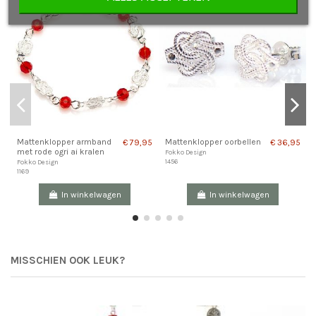
Mattenklopper armband
Mattenklopper oorbellen
€ 79,95
€ 36,95
met rode ogri ai kralen
Fokko Design
1456
Fokko Design
1169
In winkelwagen
In winkelwagen
MISSCHIEN OOK LEUK?