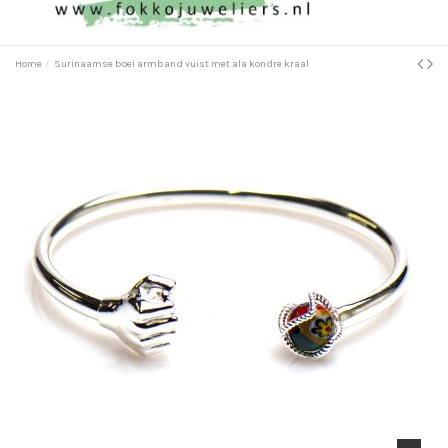
Home
Surinaamse boei armband vuist met ala kondre kraal