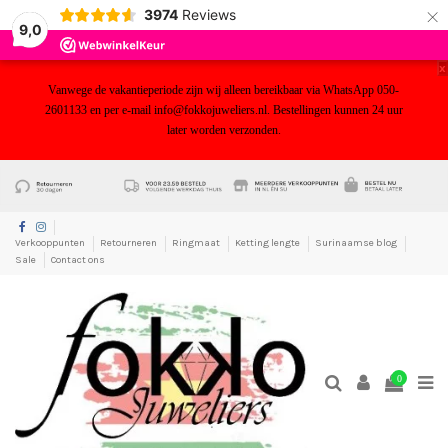
×
3974
Reviews
9,0
x
Vanwege de vakantieperiode zijn wij alleen bereikbaar via WhatsApp 050-
2601133 en per e-mail info@fokkojuweliers.nl. Bestellingen kunnen 24 uur
later worden verzonden.
yf
Verkooppunten
Retourneren
Ringmaat
Ketting lengte
Surinaamse blog
Sale
Contact ons
0