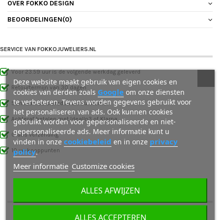
OVER FOKKO DESIGN
BEOORDELINGEN
(0)
SERVICE VAN FOKKOJUWELIERS.NL
Voor 23.59 uur is de volgende werkdag geleverd
Deze website maakt gebruik van eigen cookies en
Retourtermijn van 30 dagen
Google
cookies van derden zoals
om onze diensten
te verbeteren. Tevens worden gegevens gebruikt voor
Surinaamse sieraden uit Suriname!
het personaliseren van ads. Ook kunnen cookies
Achteraf betalen met IdealIn3 of Klarna
gebruikt worden voor gepersonaliseerde en niet-
gepersonaliseerde ads. Meer informatie kunt u
Gratis verzending
cookiebeleid
privacy
vinden in onze
en in onze
policy
10 verkooppunten
.
Meer informatie
Customize cookies
ALLES AFWIJZEN
OOK INTERESSANT VOOR JOU
ALLES ACCEPTEREN