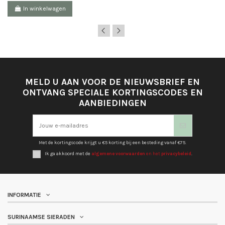
In winkelwagen
MELD U AAN VOOR DE NIEUWSBRIEF EN
ONTVANG SPECIALE KORTINGSCODES EN
AANBIEDINGEN
Met de kortingscode krijgt u €5 korting bij een besteding vanaf €75.
Ik ga akkoord met de
algemene voorwaarden
en het
privacybeleid
.
INFORMATIE
SURINAAMSE SIERADEN